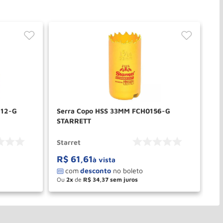
412-G
Serra Copo HSS 33MM FCH0156-G
Se
STARRETT
ST
Starret
St
R$
61
,
61
R
à vista
Ou
2
de
R$
34
,
37
O
－
＋
PRAR
COMPRAR