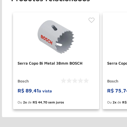
Serra Copo Bi Metal 38mm BOSCH
Serra Cop
Bosch
Bosch
R$
89
,
41
R$
75
,
7
à vista
Ou
2
de
R$
44
,
70
Ou
2
de
R$
－
＋
－
COMPRAR