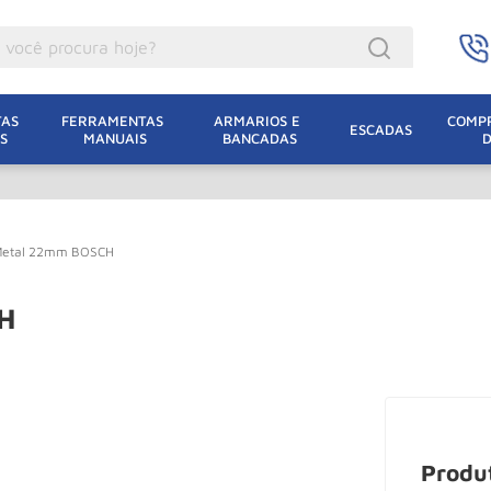
ocê procura hoje?
acacos
AS 
FERRAMENTAS 
ARMARIOS E 
COMPR
ESCADAS
S
MANUAIS
BANCADAS
incho Eletrico
acaco Hidraulico
lha Eletrica
 Metal 22mm BOSCH
acaco Jacare
uincho
H
acaco
dizio
lha
oda
Produ