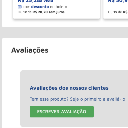
R$
25
,
28
R$
50
,
9
à vista
Ou
1
de
R$
28
,
20
Ou
1
de
R$
－
＋
－
COMPRAR
Avaliações
Avaliações dos nossos clientes
Tem esse produto? Seja o primeiro a avaliá-lo!
ESCREVER AVALIAÇÃO