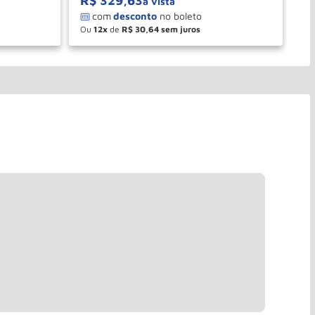
R$
329
,
63
R
à vista
Ou
12
de
R$
30
,
64
O
－
＋
PRAR
COMPRAR