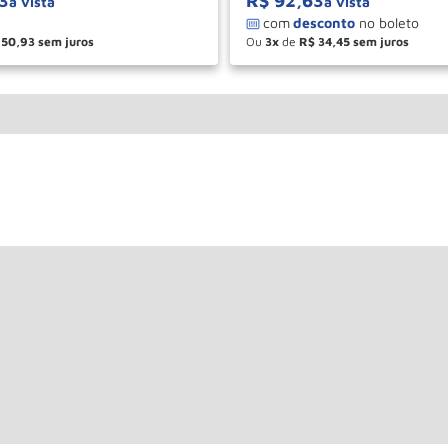
3
R$
92
,
63
à vista
à vista
50
,
93
Ou
3
de
R$
34
,
45
＋
－
＋
COMPRAR
COM