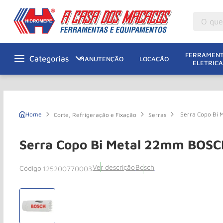
O que v
M
1
º
FERRAMENT
MANUTENÇÃO
LOCAÇÃO
ELETRICA
Gu
2
º
M
3
º
Ta
4
º
Serra Copo Bi
Corte, Refrigeração e Fixação
Serras
M
5
º
G
6
º
Serra Copo Bi Metal 22mm BOSC
M
7
º
Ver descrição
Bosch
125200770003
Ro
8
º
Ta
9
º
R
10
º