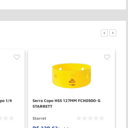
opo 1/4
Serra Copo HSS 127MM FCH0500-G
Se
STARRETT
ST
Starret
St