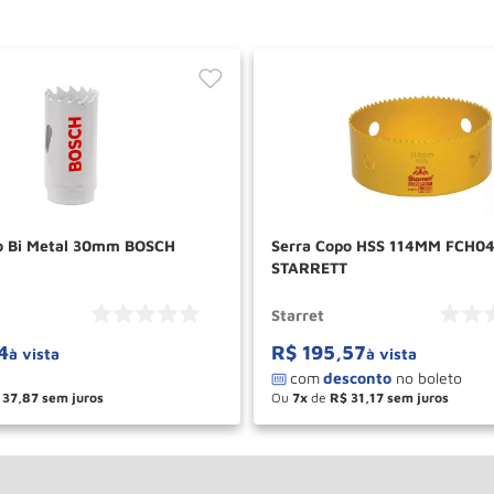
o Bi Metal 30mm BOSCH
Serra Copo HSS 114MM FCH0
STARRETT
Starret
4
R$
195
,
57
à vista
à vista
37
,
87
Ou
7
de
R$
31
,
17
＋
－
＋
COMPRAR
COM