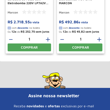
Eletrobomba 220V LP7A2V
MARCON
MARCON
Marcon
Marcon
R$
2
.
718
,
55
R$
492
,
86
à vista
à vista
12
R$
252
,
75
12
R$
45
,
82
Ou
de
Ou
de
＋
－
＋
－
＋
COMPRAR
COMPRAR
Assine nossa newsletter
Receba
novidades
e
ofertas
exclusivas por e-mail