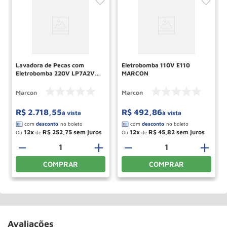
Lavadora de Pecas com
Eletrobomba 110V E110
Eletrobomba 220V LP7A2V
MARCON
MARCON
Marcon
Marcon
R$
2
.
718
,
55
R$
492
,
86
à vista
à vista
12
R$
252
,
75
12
R$
45
,
82
Ou
de
Ou
de
＋
－
＋
－
＋
COMPRAR
COMPRAR
Avaliações