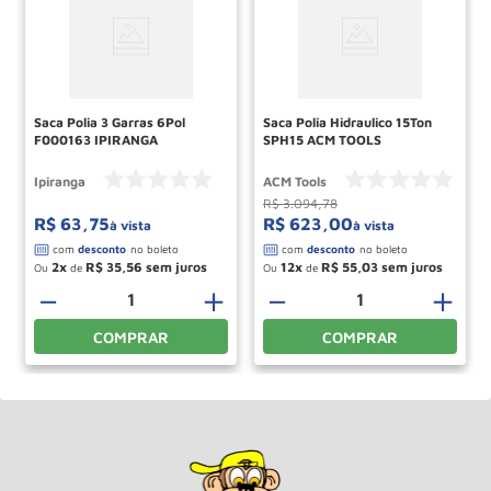
Saca Polia 3 Garras 6Pol
Saca Polia Hidraulico 15Ton
F000163 IPIRANGA
SPH15 ACM TOOLS
Ipiranga
ACM Tools
R$
3
.
094
,
78
R$
63
,
75
R$
623
,
00
à vista
à vista
2
R$
35
,
56
12
R$
55
,
03
Ou
de
Ou
de
－
＋
－
＋
COMPRAR
COMPRAR