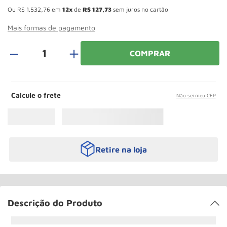
Rodizio
10
º
Ou
R$
1
.
532
,
76
em
12
de
R$
127
,
73
sem juros no cartão
Mais formas de pagamento
＋
COMPRAR
Calcule o frete
Não sei meu CEP
Retire na loja
Descrição do Produto