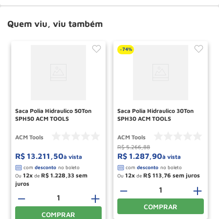
Quem viu, viu também
74%
-
Saca Polia Hidraulico 50Ton
Saca Polia Hidraulico 30Ton
SPH50 ACM TOOLS
SPH30 ACM TOOLS
ACM Tools
ACM Tools
R$
5
.
266
,
88
R$
13
.
211
,
50
R$
1
.
287
,
90
à vista
à vista
12
R$
1
.
228
,
33
12
R$
113
,
76
Ou
de
Ou
de
＋
－
＋
－
＋
COMPRAR
COMPRAR