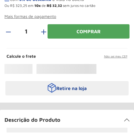
Rodizio
10
º
Ou
R$
323
,
25
em
10
de
R$
32
,
32
sem juros no cartão
Mais formas de pagamento
＋
COMPRAR
Calcule o frete
Não sei meu CEP
Retire na loja
Descrição do Produto