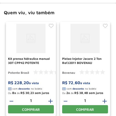
Quem viu, viu também
Kit prensa hidraulica manual
Pistao Injetor Jacare 2 Ton
30T CPP42 POTENTE
RefJ2011 BOVENAU
Potente Brasil
Bovenau
R$
228
,
20
R$
72
,
60
à vista
à vista
8
R$
30
,
23
2
R$
38
,
48
Ou
de
Ou
de
－
＋
－
＋
COMPRAR
COMPRAR