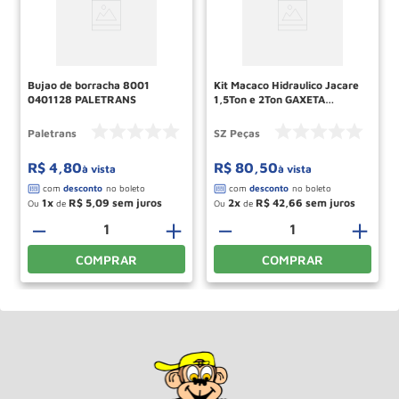
Bujao de borracha 8001
Kit Macaco Hidraulico Jacare
0401128 PALETRANS
1,5Ton e 2Ton GAXETA
COURO BESTETTI
Paletrans
SZ Peças
R$
4
,
80
R$
80
,
50
à vista
à vista
1
R$
5
,
09
2
R$
42
,
66
Ou
de
Ou
de
＋
－
＋
－
＋
COMPRAR
COMPRAR