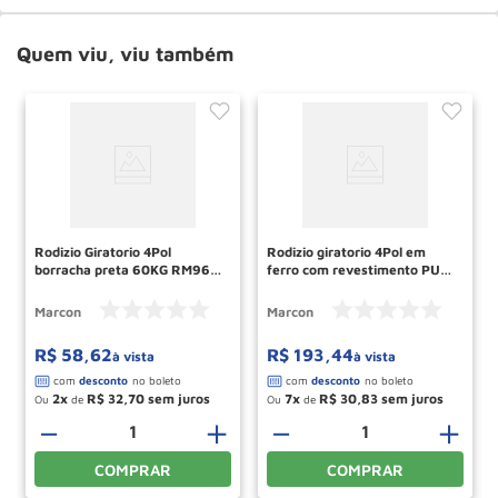
Quem viu, viu também
Rodizio Giratorio 4Pol
Rodizio giratorio 4Pol em
borracha preta 60KG RM96
ferro com revestimento PU
MARCON
180KG RM109 MARCON
Marcon
Marcon
R$
58
,
62
R$
193
,
44
à vista
à vista
2
R$
32
,
70
7
R$
30
,
83
Ou
de
Ou
de
＋
－
＋
－
＋
COMPRAR
COMPRAR