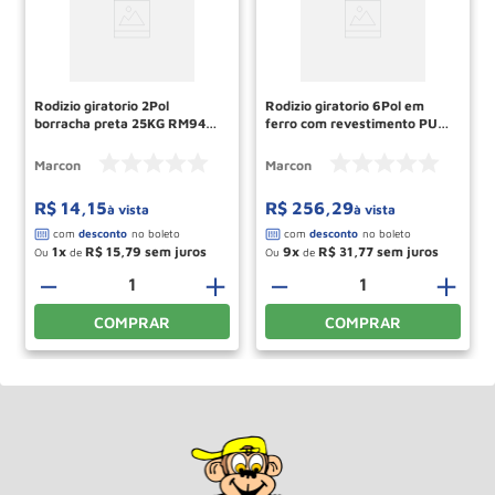
Rodizio giratorio 2Pol
Rodizio giratorio 6Pol em
borracha preta 25KG RM94
ferro com revestimento PU
MARCON
280KG RM111 MARCON
Marcon
Marcon
R$
14
,
15
R$
256
,
29
à vista
à vista
1
R$
15
,
79
9
R$
31
,
77
Ou
de
Ou
de
－
＋
－
＋
COMPRAR
COMPRAR