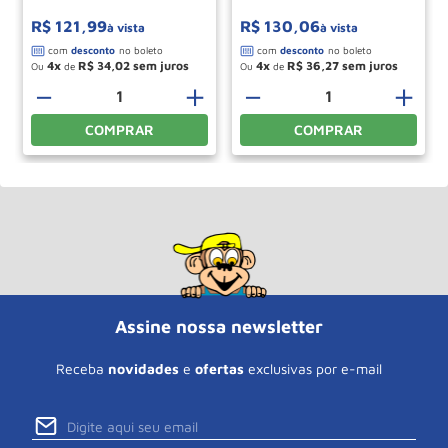
R$
121
,
99
R$
130
,
06
à vista
à vista
4
R$
34
,
02
4
R$
36
,
27
Ou
de
Ou
de
－
＋
－
＋
COMPRAR
COMPRAR
Assine nossa newsletter
Receba
novidades
e
ofertas
exclusivas por e-mail