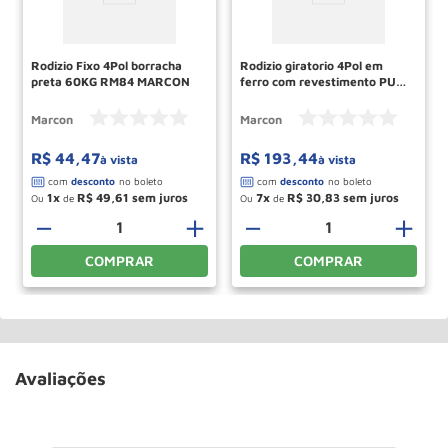
Rodizio Fixo 4Pol borracha
Rodizio giratorio 4Pol em
preta 60KG RM84 MARCON
ferro com revestimento PU
180KG RM109 MARCON
Marcon
Marcon
R$
44
,
47
R$
193
,
44
à vista
à vista
1
R$
49
,
61
7
R$
30
,
83
Ou
de
Ou
de
－
＋
－
＋
COMPRAR
COMPRAR
Avaliações