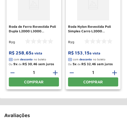
Roda de Ferro Revestida Poli
Roda Nylon Revestida Poli
Dupla L2000 L3000
Simples Carro L2000
9723768 Acm / Byg
9724209 Byg
Byg
Byg
R$
258
,
65
R$
153
,
15
à vista
à vista
9
R$
30
,
46
5
R$
32
,
46
Ou
de
Ou
de
－
＋
－
＋
COMPRAR
COMPRAR
Avaliações