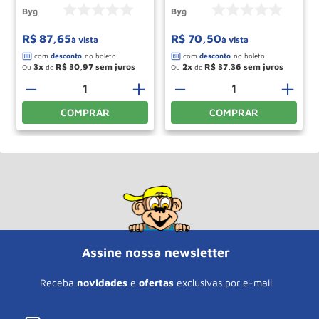
Byg
Byg
R$
87
,
65
R$
70
,
50
à vista
à vista
3
R$
30
,
97
2
R$
37
,
36
Ou
de
Ou
de
－
＋
－
＋
COMPRAR
COMPRAR
Assine nossa newsletter
Receba
novidades
e
ofertas
exclusivas por e-mail