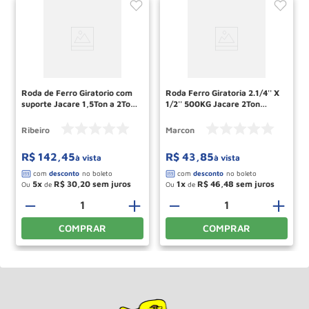
Roda de Ferro Giratorio com
Roda Ferro Giratoria 2.1/4'' X
suporte Jacare 1,5Ton a 2Ton
1/2'' 500KG Jacare 2Ton
RMP014 RIBEIRO
RM51 MARCON
Ribeiro
Marcon
R$
142
,
45
R$
43
,
85
à vista
à vista
5
R$
30
,
20
1
R$
46
,
48
Ou
de
Ou
de
－
＋
－
＋
COMPRAR
COMPRAR