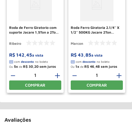
Roda de Ferro Giratorio com
Roda Ferro Giratoria 2.1/4'' X
suporte Jacare 1,5Ton a 2Ton
1/2'' 500KG Jacare 2Ton
RMP014 RIBEIRO
RM51 MARCON
Ribeiro
Marcon
R$
142
,
45
R$
43
,
85
à vista
à vista
5
R$
30
,
20
1
R$
46
,
48
Ou
de
Ou
de
－
＋
－
＋
COMPRAR
COMPRAR
Avaliações