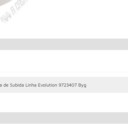
a de Subida Linha Evolution 9723407 Byg