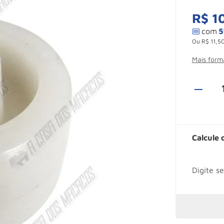
R$
1
Ou
R$
11
,
5
Mais for
Calcule 