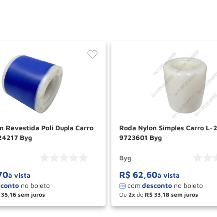
n Revestida Poli Dupla Carro
Roda Nylon Simples Carro L-
24217 Byg
9723601 Byg
Byg
70
R$
62
,
60
à vista
à vista
35
,
16
Ou
2
de
R$
33
,
18
＋
－
＋
COMPRAR
COM