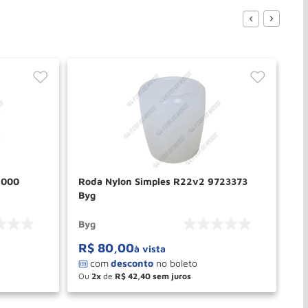
2000
Roda Nylon Simples R22v2 9723373
Ro
Byg
By
Byg
By
R$
80
,
00
R
à vista
Ou
2
de
R$
42
,
40
O
－
＋
PRAR
COMPRAR