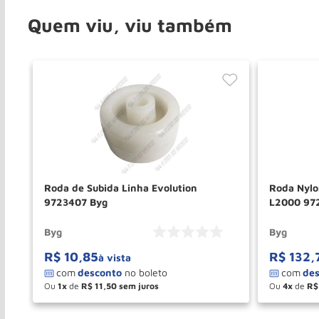
Quem viu, viu também
Roda de Subida Linha Evolution
Roda Nylo
9723407 Byg
L2000 97
Byg
Byg
R$
10
,
85
R$
132
,
à vista
Ou
1
de
R$
11
,
50
Ou
4
de
R$
－
＋
－
COMPRAR