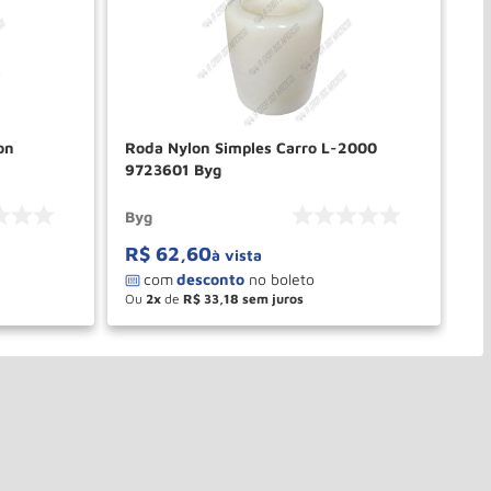
on
Roda Nylon Simples Carro L-2000
Ro
9723601 Byg
Di
Byg
AC
R$
62
,
60
à vista
Ou
2
de
R$
33
,
18
－
＋
PRAR
COMPRAR