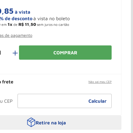
0
,
85
à vista
1
R$
11
,
50
0
em
de
sem juros no cartão
mas de pagamento
＋
COMPRAR
o frete
Não sei meu CEP
Retire na loja