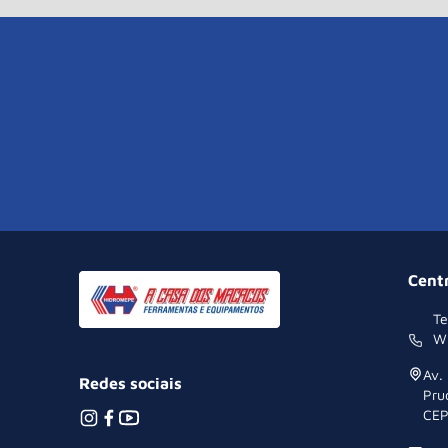
Cent
Te
W
Av.
Redes sociais
Pru
CEP