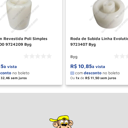
n Revestida Poli Simples
Roda de Subida Linha Evoluti
000 9724209 Byg
9723407 Byg
Byg
15
R$
10
,
85
à vista
à vista
32
,
46
Ou
1
de
R$
11
,
50
＋
－
＋
COMPRAR
COM