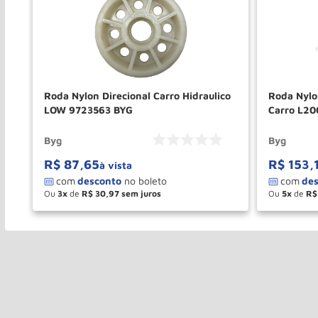
Roda Nylon Direcional Carro Hidraulico
Roda Nylo
LOW 9723563 BYG
Carro L2
Byg
Byg
R$
87
,
65
R$
153
,
à vista
Ou
3
de
R$
30
,
97
Ou
5
de
R$
－
＋
－
COMPRAR