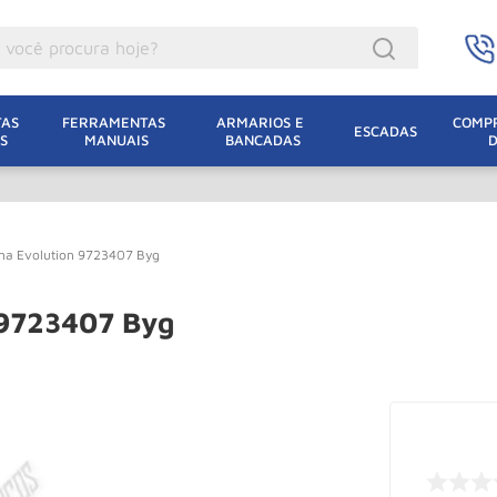
ocê procura hoje?
acacos
AS 
FERRAMENTAS 
ARMARIOS E 
COMPR
ESCADAS
S
MANUAIS
BANCADAS
incho Eletrico
acaco Hidraulico
uincho
ha Evolution 9723407 Byg
acaco Jacare
lha Eletrica
 9723407 Byg
acaco
lha
dizio
leteira