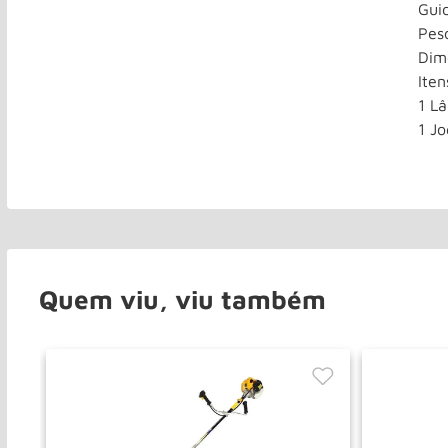
Gui
Pes
Dim
Iten
1 Lâ
1 J
Quem viu, viu também