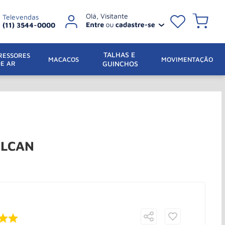
Televendas
(11) 3544-0000
TALHAS E 
ESSORES 
 MACACOS
MOVIMENTAÇÃO
DE AR
GUINCHOS
ULCAN