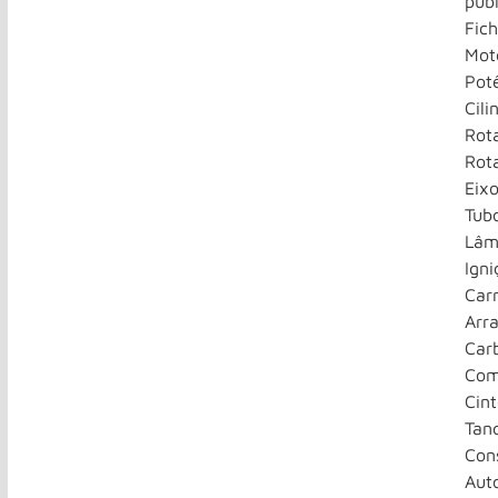
públ
Fich
Mot
Pot
Cil
Rot
Rot
Eix
Tub
Lâm
Igni
Car
Arr
Car
Com
Cin
Tan
Con
Aut