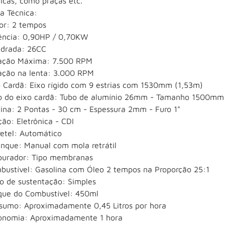
icas, como praças etc.
a Técnica:
or: 2 tempos
ência: 0,90HP / 0,70KW
indrada: 26CC
ação Máxima: 7.500 RPM
ação na lenta: 3.000 RPM
o Cardã: Eixo rígido com 9 estrias com 1530mm (1,53m)
o do eixo cardã: Tubo de alumínio 26mm - Tamanho 1500mm 
ina: 2 Pontas - 30 cm - Espessura 2mm - Furo 1"
ção: Eletrônica - CDI
retel: Automático
anque: Manual com mola retrátil
burador: Tipo membranas
bustível: Gasolina com Óleo 2 tempos na Proporção 25:1
to de sustentação: Simples
que do Combustível: 450ml
sumo: Aproximadamente 0,45 Litros por hora
onomia: Aproximadamente 1 hora