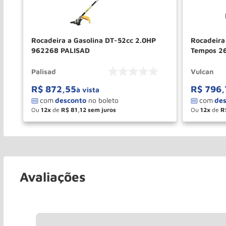
2
Rocadeira a Gasolina DT-52cc 2.0HP
Rocadeira 
962268 PALISAD
Tempos 2
Palisad
Vulcan
R$
872
,
55
R$
796
,
à vista
Ou
12
de
R$
81
,
12
Ou
12
de
R
－
＋
－
COMPRAR
Avaliações