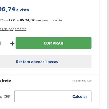
96
,
74
à vista
 Ganhe 10,37% de desconto pagando no boleto
12
R$
74
,
07
92
em
de
sem juros no cartão
mas de pagamento
＋
COMPRAR
Restam apenas
1
peças!
o frete
Não sei meu CEP