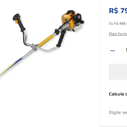
R$
7
Esconder -
Ou
R$
888
,
Mais for
Calcule 