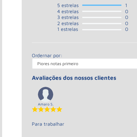
5
estrelas
1
4
estrelas
0
3
estrelas
0
2
estrelas
0
1
estrelas
0
Ordernar por:
Piores notas primeiro
Avaliações dos nossos clientes
Amaro S.
Para trabalhar