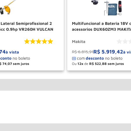
Lateral Semiprofissional 2
Multifuncional a Bateria 18V
6cc 0.9hp VR260H VULCAN
acessorios DUX60ZM3 MAKIT
Makita
74
R$
5
.
919
,
42
R$
6
.
815
,
91
à vista
à vi
$
74
,
07
Ou
12
de
R$
522
,
88
＋
－
＋
COMPRAR
COM