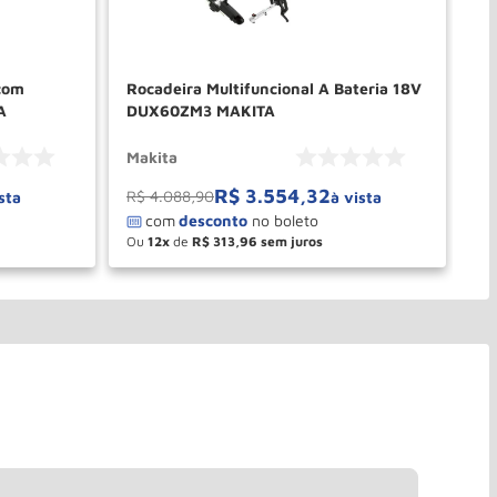
 com
Rocadeira Multifuncional A Bateria 18V
Ro
A
DUX60ZM3 MAKITA
52
Makita
Vu
R$
3
.
554
,
32
R$
4
.
088
,
90
sta
à vista
Ou
12
de
R$
313
,
96
－
＋
PRAR
COMPRAR