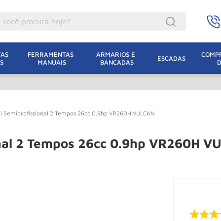
ocê procura hoje?
acacos
AS 
FERRAMENTAS 
ARMARIOS E 
COMPR
ESCADAS
S
MANUAIS
BANCADAS
incho Eletrico
acaco Hidraulico
uincho
al Semiprofissional 2 Tempos 26cc 0.9hp VR260H VULCAN
acaco Jacare
lha Eletrica
onal 2 Tempos 26cc 0.9hp VR260H V
acaco
lha
dizio
leteira