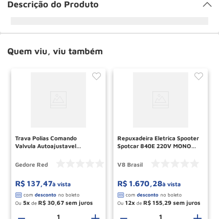
Descrição do Produto
Quem viu, viu também
Trava Polias Comando
Repuxadeira Eletrica Spooter
Valvula Autoajustavel
Spotcar 840E 220V MONO
R19202400 GEDORE RED.
V8 BRASIL
Gedore Red
V8 Brasil
R$
137
,
47
R$
1
.
670
,
28
à vista
à vista
5
R$
30
,
67
12
R$
155
,
29
Ou
de
Ou
de
＋
－
＋
－
＋