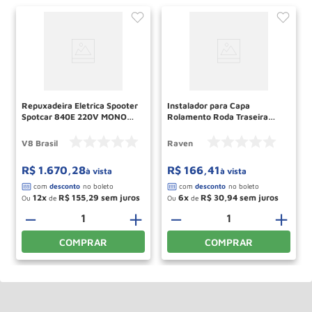
Repuxadeira Eletrica Spooter
Instalador para Capa
Spotcar 840E 220V MONO
Rolamento Roda Traseira
V8 BRASIL
104012 RAVEN
V8 Brasil
Raven
R$
1
.
670
,
28
R$
166
,
41
à vista
à vista
12
R$
155
,
29
6
R$
30
,
94
Ou
de
Ou
de
－
＋
－
＋
COMPRAR
COMPRAR