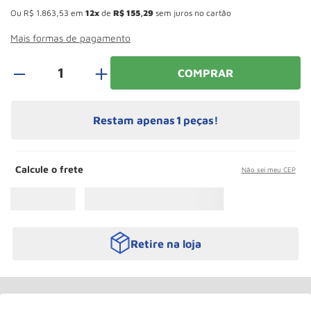
Roda
10
º
Ou
R$
1
.
863
,
53
em
12
de
R$
155
,
29
sem juros no cartão
Mais formas de pagamento
＋
COMPRAR
Restam apenas
1
peças!
Calcule o frete
Não sei meu CEP
Retire na loja