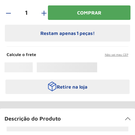
Paleteira
10
º
＋
COMPRAR
Restam apenas
1
peças!
Calcule o frete
Não sei meu CEP
Retire na loja
Descrição do Produto