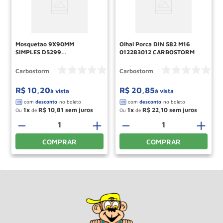
Mosquetao 9X90MM
Olhal Porca DIN 582 M16
SIMPLES D5299
012283012 CARBOSTORM
CARBOSTORM
Carbostorm
Carbostorm
R$
10
,
20
R$
20
,
85
à vista
à vista
1
R$
10
,
81
1
R$
22
,
10
Ou
de
Ou
de
＋
－
＋
－
＋
COMPRAR
COMPRAR