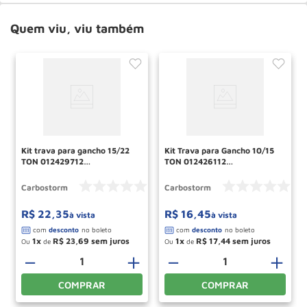
Quem viu, viu também
Kit trava para gancho 15/22
Kit Trava para Gancho 10/15
TON 012429712
TON 012426112
CARBOSTORM
CARBOSTORM
Carbostorm
Carbostorm
R$
22
,
35
R$
16
,
45
à vista
à vista
1
R$
23
,
69
1
R$
17
,
44
Ou
de
Ou
de
＋
－
＋
－
＋
COMPRAR
COMPRAR