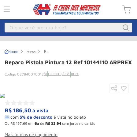
O que você procura hoje?
Macacos
1
º
Reparo
Peças
Guincho Eletrico
2
º
Pistola
Pintura
Reparo Pistola Pintura 12 Ref 10144110 ARPREX
12
Macaco Hidraulico
3
º
Ref
Ver descrição
Arprex
027840070012
10144110
Guincho
4
º
ARPREX
Macaco Jacare
5
º
Talha Eletrica
6
º
Macaco
7
º
R$
186
,
50
à vista
Talha
8
º
Ou
R$
197
,
69
em
6
de
R$
32
,
94
sem juros no cartão
Rodizio
9
º
Mais formas de pagamento