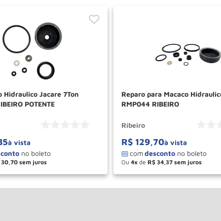
 Hidraulico Jacare 7Ton
Reparo para Macaco Hidraulic
IBEIRO POTENTE
RMP044 RIBEIRO
Ribeiro
85
R$
129
,
70
à vista
à vista
30
,
70
Ou
4
de
R$
34
,
37
＋
－
＋
COMPRAR
COM