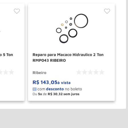
o 5 Ton
Reparo para Macaco Hidraulico 2 Ton
Re
RMP043 RIBEIRO
Re
Ribeiro
Ri
R$
143
,
05
R
à vista
Ou
5
de
R$
30
,
32
O
－
＋
PRAR
COMPRAR