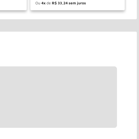
Ou
4
de
R$
33
,
24
O
－
＋
PRAR
COMPRAR