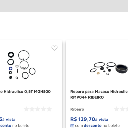
ho Hidraulico 0,5T MGH500
Reparo para Macaco Hidraulic
RMP044 RIBEIRO
Ribeiro
5
R$
129
,
70
à vista
à vista