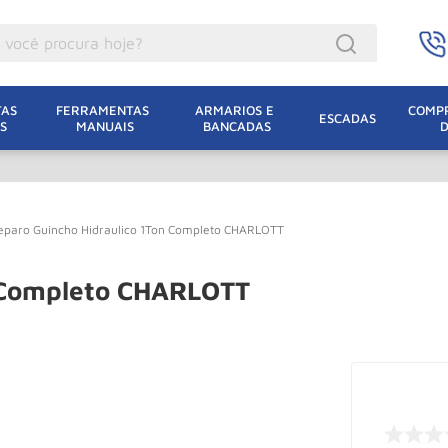
ocê procura hoje?
acacos
AS 
FERRAMENTAS 
ARMARIOS E 
COMPR
ESCADAS
S
MANUAIS
BANCADAS
incho Eletrico
acaco Hidraulico
lha Eletrica
eparo Guincho Hidraulico 1Ton Completo CHARLOTT
acaco Jacare
uincho
n Completo CHARLOTT
acaco
dizio
lha
oda