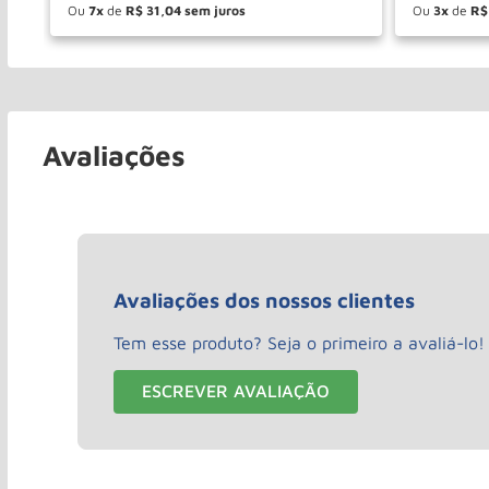
Ou
7
de
R$
31
,
04
Ou
3
de
R$
－
＋
－
COMPRAR
Avaliações
Avaliações dos nossos clientes
Tem esse produto? Seja o primeiro a avaliá-lo!
ESCREVER AVALIAÇÃO