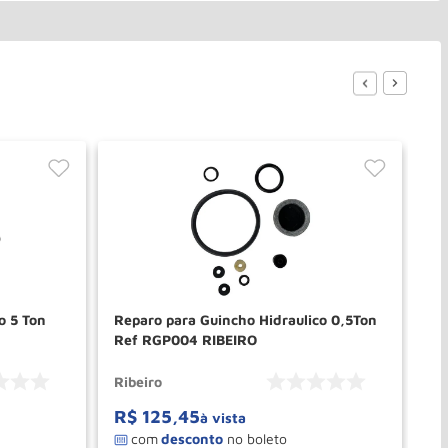
o 5 Ton
Reparo para Guincho Hidraulico 0,5Ton
Re
Ref RGP004 RIBEIRO
Co
Ribeiro
Ch
R$
125
,
45
R
à vista