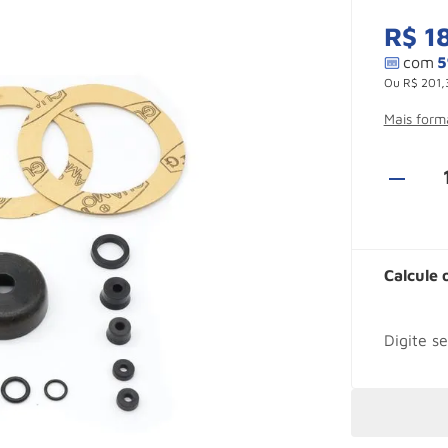
R$
1
Ou
R$
201
,
Mais for
Calcule 