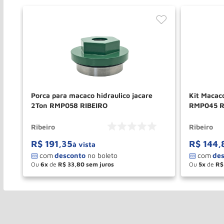
Porca para macaco hidraulico jacare
Kit Macaco
2Ton RMP058 RIBEIRO
RMP045 R
Ribeiro
Ribeiro
R$
191
,
35
R$
144
,
à vista
Ou
6
de
R$
33
,
80
Ou
5
de
R$
－
＋
－
COMPRAR