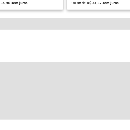
34
,
96
Ou
4
de
R$
34
,
37
＋
－
＋
COMPRAR
COM