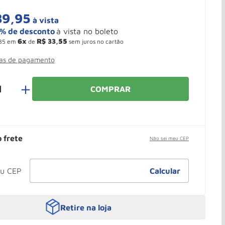
89
,
95
à vista
6
R$
33
,
55
35
em
de
sem juros no cartão
mas de pagamento
＋
COMPRAR
o frete
Não sei meu CEP
Retire na loja