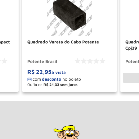
mpact
Quadrado Vareta do Cabo Potente
Quadra
Cpj39
Potente Brasil
Potent
R$
22
,
95
à vista
Ou
1
de
R$
24
,
33
－
＋
AR
COMPRAR