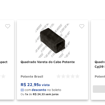
mpact
Quadrado Vareta do Cabo Potente
Quadra
Cpj39
Potente Brasil
Potent
R$
22
,
95
à vista
Ou
1
de
R$
24
,
33
－
＋
AR
COMPRAR