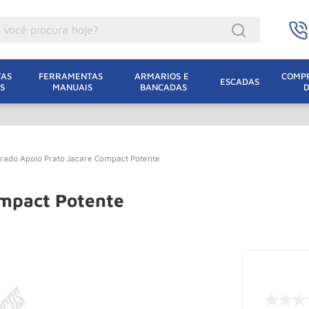
ocê procura hoje?
acacos
AS 
FERRAMENTAS 
ARMARIOS E 
COMPR
ESCADAS
S
MANUAIS
BANCADAS
incho Eletrico
acaco Hidraulico
acaco Jacare
rado Apoio Prato Jacare Compact Potente
uincho
lha Eletrica
ompact Potente
acaco
lha
leteira
dizio