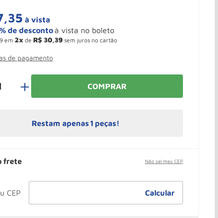
7
,
35
à vista
2
R$
30
,
39
9
em
de
sem juros no cartão
mas de pagamento
＋
COMPRAR
Restam apenas
1
peças!
o frete
Não sei meu CEP