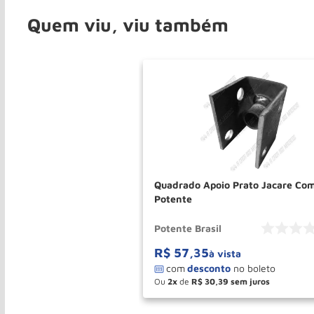
Quem viu, viu também
Quadrado Apoio Prato Jacare Co
Potente
Potente Brasil
R$
57
,
35
à vista
Ou
2
de
R$
30
,
39
－
＋
COMPR