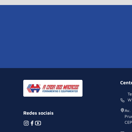
Cent
Te
W
Av.
Redes sociais
Pru
CEP