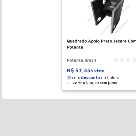
Quadrado Apoio Prato Jacare Co
Potente
Potente Brasil
R$
57
,
35
à vista
Ou
2
de
R$
30
,
39
－
＋
COMPR