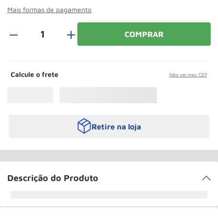
Rodizio
10
º
Mais formas de pagamento
＋
COMPRAR
Calcule o frete
Não sei meu CEP
Retire na loja
Descrição do Produto