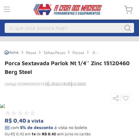
O que você procura hoje?
Macacos
1
º
porca
Peças
Talhas Peças
Porcas
Guincho Eletrico
2
º
Sextavada
Parlok
Porca Sextavada Parlok Nt 1/4'' Zinc 15120460
Nt
Macaco Hidraulico
3
º
1/4''
Berg Steel
Zinc
Macaco Jacare
4
º
15120460
Ver descrição
Berg Steel
003840930013
Berg
Guincho
5
º
Steel
Talha Eletrica
6
º
Macaco
7
º
R$
0
,
40
à vista
Talha
8
º
Paleteira
9
º
Ou
R$
0
,
42
em
1
de
R$
0
,
42
sem juros no cartão