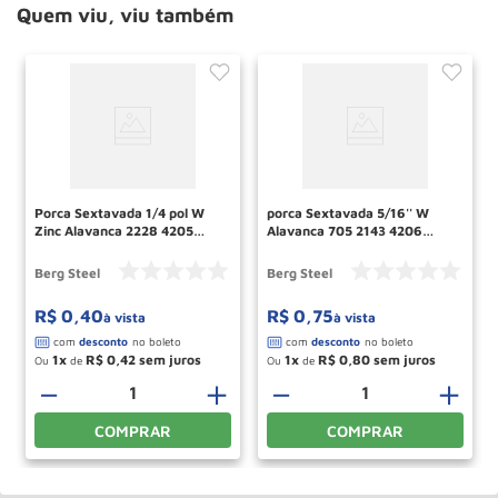
Quem viu, viu também
Porca Sextavada 1/4 pol W
porca Sextavada 5/16'' W
Zinc Alavanca 2228 4205
Alavanca 705 2143 4206
4304 15120023 Berg Steel
15120033 Berg Steel
Berg Steel
Berg Steel
R$
0
,
40
R$
0
,
75
à vista
à vista
1
R$
0
,
42
1
R$
0
,
80
Ou
de
Ou
de
－
＋
－
＋
COMPRAR
COMPRAR