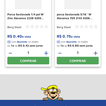
Porca Sextavada 1/4 pol W
porca Sextavada 5/16'' W
Zinc Alavanca 2228 4205
Alavanca 705 2143 4206
4304 15120023 Berg Steel
15120033 Berg Steel
Berg Steel
Berg Steel
R$
0
,
40
R$
0
,
75
à vista
à vista
1
R$
0
,
42
1
R$
0
,
80
Ou
de
Ou
de
－
＋
－
＋
COMPRAR
COMPRAR