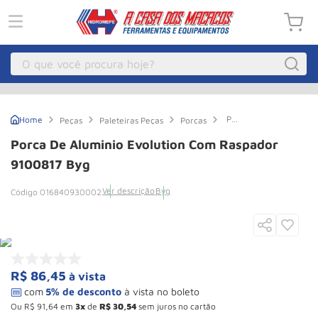
O que você procura hoje?
Macacos
1
º
Porca
Peças
Paleteiras Peças
Porcas
Guincho Eletrico
2
º
de
Aluminio
Porca De Aluminio Evolution Com Raspador
Evolution
Macaco Hidraulico
3
º
Com
9100817 Byg
Raspador
Guincho
4
º
9100817
Ver descrição
Byg
016840930002
Byg
Macaco Jacare
5
º
Talha Eletrica
6
º
Macaco
7
º
R$
86
,
45
à vista
Talha
8
º
Rodizio
9
º
Ou
R$
91
,
64
em
3
de
R$
30
,
54
sem juros no cartão