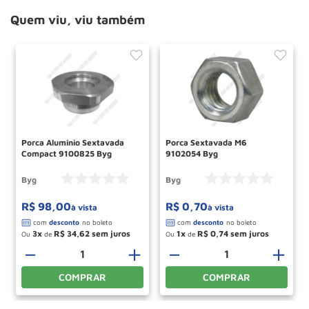
Quem viu, viu também
Porca Aluminio Sextavada
Porca Sextavada M6
Compact 9100825 Byg
9102054 Byg
Byg
Byg
R$
98
,
00
R$
0
,
70
à vista
à vista
3
R$
34
,
62
1
R$
0
,
74
Ou
de
Ou
de
＋
－
＋
－
＋
COMPRAR
COMPRAR