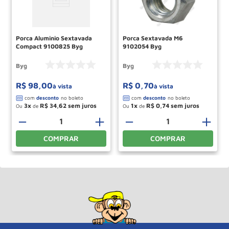
Porca Aluminio Sextavada
Porca Sextavada M6
Compact 9100825 Byg
9102054 Byg
Byg
Byg
R$
98
,
00
R$
0
,
70
à vista
à vista
3
R$
34
,
62
1
R$
0
,
74
Ou
de
Ou
de
＋
－
＋
－
＋
COMPRAR
COMPRAR