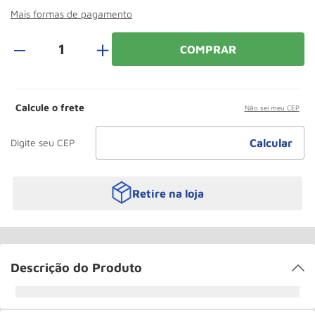
Paleteira
10
º
Mais formas de pagamento
＋
COMPRAR
Calcule o frete
Não sei meu CEP
Retire na loja
Descrição do Produto