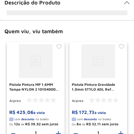
Descrição do Produto
Quem viu, viu também
Pistola Pintura MP 1,6MM
Pistola Pintura Gravidade
Tampa NYLON 2 10104000
1,0mm STYLO ADL Ref
MAJAM
10031000 ARPREX
Arprex
Arprex
R$
425
,
06
R$
172
,
73
à vista
à vista
12
R$
39
,
52
6
R$
32
,
11
Ou
de
Ou
de
－
＋
－
＋