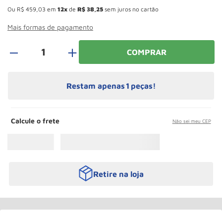
Paleteira
10
º
Ou
R$
459
,
03
em
12
de
R$
38
,
25
sem juros no cartão
Mais formas de pagamento
＋
COMPRAR
Restam apenas
1
peças!
Calcule o frete
Não sei meu CEP
Retire na loja