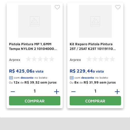
Pistola Pintura MP 1,6MM
Kit Reparo Pistola Pintura
Tampa NYLON 2 10104000
25T / 25AT K25T 10119110
MAJAM
MAJAM
Arprex
Arprex
R$
425
,
06
R$
229
,
44
à vista
à vista
12
R$
39
,
52
8
R$
31
,
99
Ou
de
Ou
de
－
＋
－
＋
COMPRAR
COMPRAR