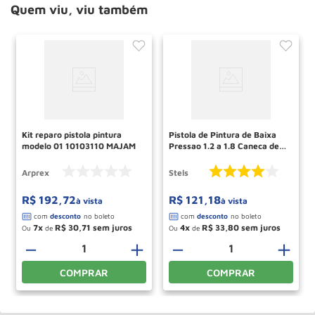
Quem viu, viu também
Kit reparo pistola pintura
Pistola de Pintura de Baixa
modelo 01 10103110 MAJAM
Pressao 1.2 a 1.8 Caneca de
Aluminio STELS
Arprex
Stels
R$
192
,
72
R$
121
,
18
à vista
à vista
7
R$
30
,
71
4
R$
33
,
80
Ou
de
Ou
de
－
＋
－
＋
COMPRAR
COMPRAR