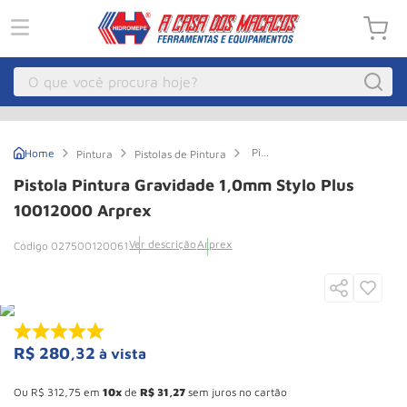
O que você procura hoje?
Macacos
1
º
Pistola
Pintura
Pistolas de Pintura
Guincho Eletrico
2
º
Pintura
Gravidade
Pistola Pintura Gravidade 1,0mm Stylo Plus
1,0mm
Macaco Hidraulico
3
º
Stylo
10012000 Arprex
Plus
Talha Eletrica
4
º
10012000
Ver descrição
Arprex
027500120061
Arprex
Macaco Jacare
5
º
Guincho
6
º
Macaco
7
º
R$
280
,
32
à vista
Roda
8
º
Esconder - Ganhe 10,37% de desconto pagando no boleto
Rodizio
9
º
Ou
R$
312
,
75
em
10
de
R$
31
,
27
sem juros no cartão