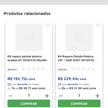
Produtos relacionados
Kit reparo pistola pintura
Kit Reparo Pistola Pintura
modelo 01 10103110 MAJAM
25T / 25AT K25T 10119110
MAJAM
Arprex
Arprex
R$
192
,
72
R$
229
,
44
à vista
à vista
7
R$
30
,
71
8
R$
31
,
99
Ou
de
Ou
de
－
＋
－
＋
COMPRAR
COMPRAR