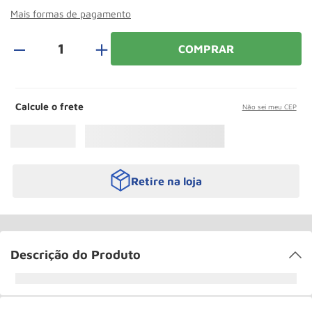
Paleteira
10
º
Mais formas de pagamento
＋
COMPRAR
Calcule o frete
Não sei meu CEP
Retire na loja
Descrição do Produto