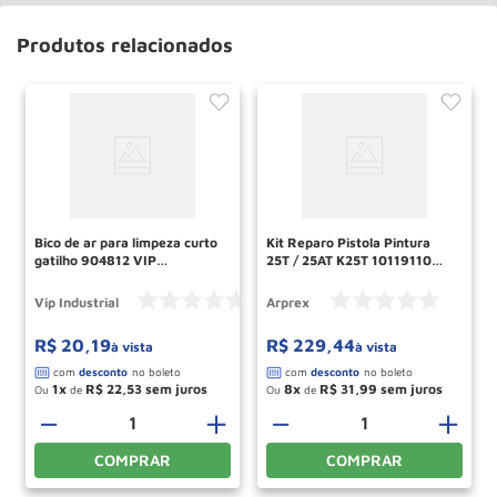
Produtos relacionados
Bico de ar para limpeza curto
Kit Reparo Pistola Pintura
gatilho 904812 VIP
25T / 25AT K25T 10119110
INDUSTRIAL
MAJAM
Vip Industrial
Arprex
R$
20
,
19
R$
229
,
44
à vista
à vista
1
R$
22
,
53
8
R$
31
,
99
Ou
de
Ou
de
－
＋
－
＋
COMPRAR
COMPRAR