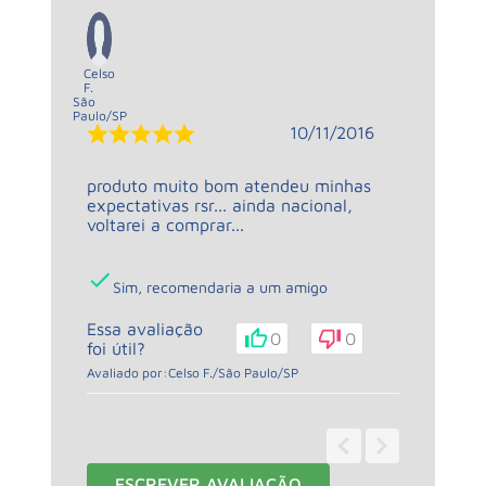
Celso
F.
São
Paulo
/
SP
10/11/2016
produto muito bom atendeu minhas
expectativas rsr... ainda nacional,
voltarei a comprar...
Sim, recomendaria a um amigo
Essa avaliação
0
0
foi útil?
Avaliado por:
Celso F.
/
São Paulo
/
SP
1 - 1
de
1
ESCREVER AVALIAÇÃO