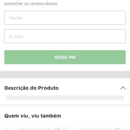
Roda
10
º
Descrição do Produto
Quem viu, viu também