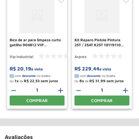
Bico de ar para limpeza curto
Kit Reparo Pistola Pintura
gatilho 904812 VIP
25T / 25AT K25T 10119110
INDUSTRIAL
MAJAM
Vip Industrial
Arprex
R$
20
,
19
R$
229
,
44
à vista
à vista
1
R$
22
,
53
8
R$
31
,
99
Ou
de
Ou
de
－
＋
－
＋
COMPRAR
COMPRAR
Avaliações