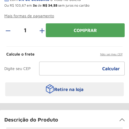
Roda
10
º
Ou
R$
103
,
67
em
3
de
R$
34
,
55
sem juros no cartão
Mais formas de pagamento
＋
COMPRAR
Calcule o frete
Não sei meu CEP
Retire na loja
Descrição do Produto