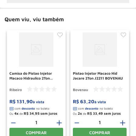
Quem viu, viu também
Camisa do Pistao Injetor
Pistao Injetor Macaco Hid
Macaco Hidraulico 2Ton
Jacare 2Ton J2211 BOVENAU
RMP083 RIBEIRO
Ribeiro
Bovenau
R$
131
,
90
R$
63
,
20
à vista
à vista
4
R$
34
,
95
2
R$
33
,
49
Ou
de
Ou
de
＋
－
＋
－
＋
COMPRAR
COMPRAR