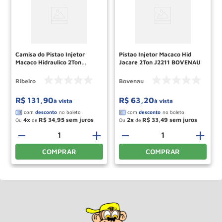
Camisa do Pistao Injetor
Pistao Injetor Macaco Hid
Macaco Hidraulico 2Ton
Jacare 2Ton J2211 BOVENAU
RMP083 RIBEIRO
Ribeiro
Bovenau
R$
131
,
90
R$
63
,
20
à vista
à vista
4
R$
34
,
95
2
R$
33
,
49
Ou
de
Ou
de
＋
－
＋
－
＋
COMPRAR
COMPRAR