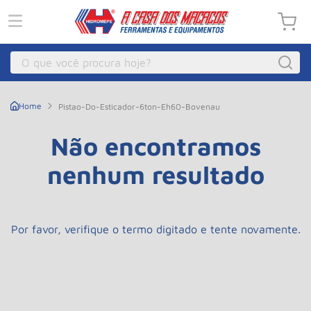
O que você procura hoje?
Macacos
1
º
Pistao-Do-Esticador-6ton-Eh60-Bovenau
Guincho Eletrico
2
º
Não encontramos
Macaco Hidraulico
3
º
nenhum resultado
Guincho
4
º
Macaco Jacare
5
º
Talha Eletrica
6
º
Por favor, verifique o termo digitado e tente novamente.
Macaco
7
º
Talha
8
º
Rodizio
9
º