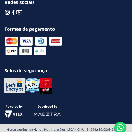
Redes sociais
Formas de pagamento
Selos de segurança
Powered by
Developed by
Hidromepe Eng. de Manut. Hidr. Ind. e Com. LTDA - CNPJ: 51.946.630/0001-94 Av.