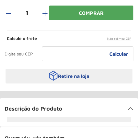
Paleteira
10
º
＋
COMPRAR
Calcule o frete
Não sei meu CEP
Retire na loja
Descrição do Produto