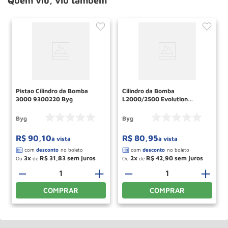
Quem viu, viu também
Pistao Cilindro da Bomba
Cilindro da Bomba
3000 9300220 Byg
L2000/2500 Evolution
7808200 Byg
Byg
Byg
R$
90
,
10
R$
80
,
95
à vista
à vista
3
R$
31
,
83
2
R$
42
,
90
Ou
de
Ou
de
－
＋
－
＋
COMPRAR
COMPRAR