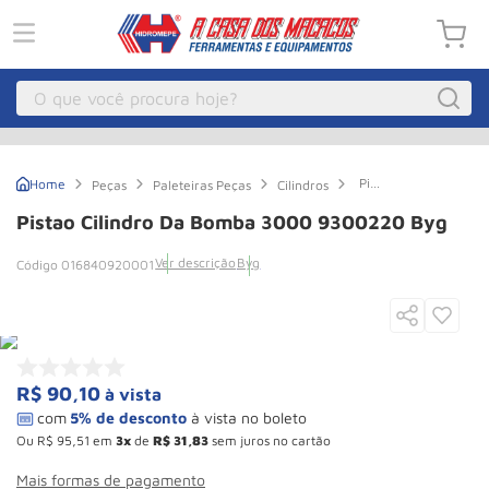
O que você procura hoje?
Macacos
1
º
Pistao
Peças
Paleteiras Peças
Cilindros
Guincho Eletrico
2
º
Cilindro
da
Pistao Cilindro Da Bomba 3000 9300220 Byg
Bomba
Macaco Hidraulico
3
º
3000
Ver descrição
Byg
016840920001
9300220
Guincho
4
º
Byg
Macaco Jacare
5
º
Talha Eletrica
6
º
Macaco
7
º
R$
90
,
10
à vista
Talha
8
º
Ou
R$
95
,
51
em
3
de
R$
31
,
83
sem juros no cartão
Rodizio
9
º
Mais formas de pagamento