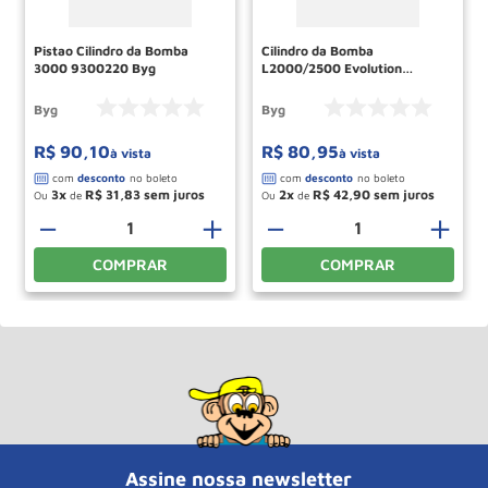
Pistao Cilindro da Bomba
Cilindro da Bomba
3000 9300220 Byg
L2000/2500 Evolution
7808200 Byg
Byg
Byg
R$
90
,
10
R$
80
,
95
à vista
à vista
3
R$
31
,
83
2
R$
42
,
90
Ou
de
Ou
de
－
＋
－
＋
COMPRAR
COMPRAR
Assine nossa newsletter