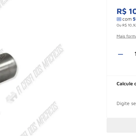
R$
1
Ou
R$
10
,
9
Mais for
Calcule 