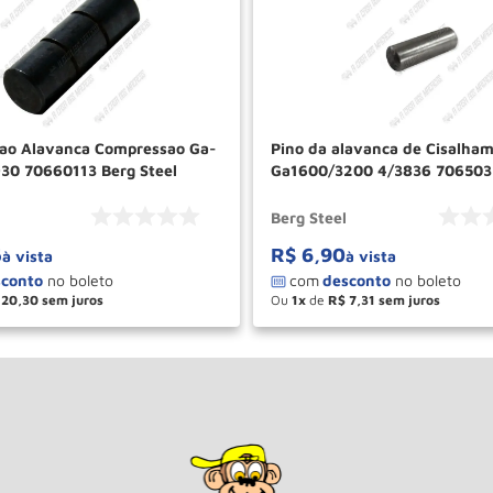
cao Alavanca Compressao Ga-
Pino da alavanca de Cisalha
30 70660113 Berg Steel
Ga1600/3200 4/3836 706503
Steel
Berg Steel
5
R$
6
,
90
à vista
à vista
20
,
30
Ou
1
de
R$
7
,
31
＋
－
＋
COMPRAR
COM