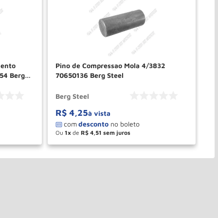
mento
Pino de Compressao Mola 4/3832
Pi
54 Berg
70650136 Berg Steel
70
Berg Steel
Be
R$
4
,
25
R
à vista
Ou
1
de
R$
4
,
51
O
－
＋
PRAR
COMPRAR