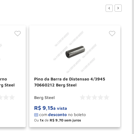
erno
Pino da Barra de Distensao 4/3945
Pi
g Steel
70660212 Berg Steel
4/
Berg Steel
Be
R$
9
,
15
R
à vista
Ou
1
de
R$
9
,
70
O
－
＋
PRAR
COMPRAR