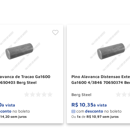
lavanca de Tracao Ga1600
Pino Alavanca Distensao Ext
650403 Berg Steel
Ga1600 4/3846 70650374 Ber
Berg Steel
0
R$
10
,
35
à vista
à vista
14
,
20
Ou
1
de
R$
10
,
97
＋
－
＋
COMPRAR
COM