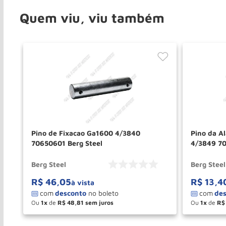
Quem viu, viu também
Pino de Fixacao Ga1600 4/3840
Pino da A
70650601 Berg Steel
4/3849 70
Berg Steel
Berg Steel
R$
46
,
05
R$
13
,
4
à vista
Ou
1
de
R$
48
,
81
Ou
1
de
R$
－
＋
－
COMPRAR