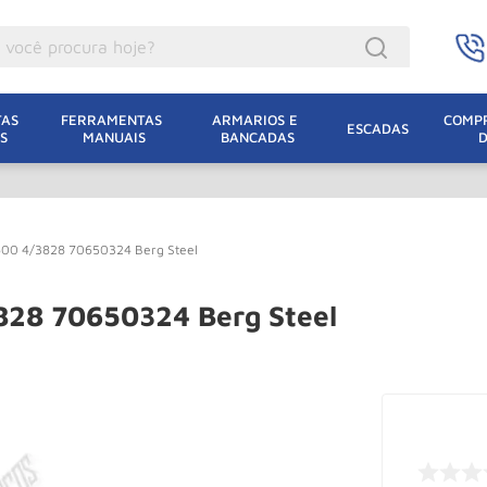
ocê procura hoje?
acacos
AS 
FERRAMENTAS 
ARMARIOS E 
COMPR
ESCADAS
S
MANUAIS
BANCADAS
incho Eletrico
acaco Hidraulico
lha Eletrica
600 4/3828 70650324 Berg Steel
acaco Jacare
uincho
828 70650324 Berg Steel
acaco
dizio
lha
oda