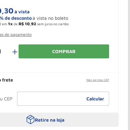
0
,
30
à vista
1
R$
10
,
92
2
em
de
sem juros no cartão
mas de pagamento
＋
COMPRAR
o frete
Não sei meu CEP
Retire na loja