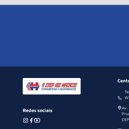
Cent
Te
W
Av.
Redes sociais
Pru
CEP