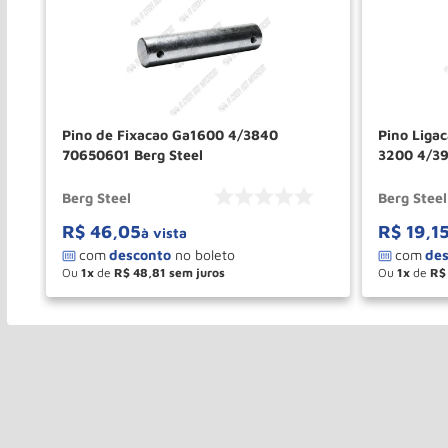
30
Pino de Fixacao Ga1600 4/3840
Pino Liga
70650601 Berg Steel
3200 4/39
Berg Steel
Berg Steel
R$
46
,
05
R$
19
,
1
à vista
Ou
1
de
R$
48
,
81
Ou
1
de
R$
－
＋
－
COMPRAR