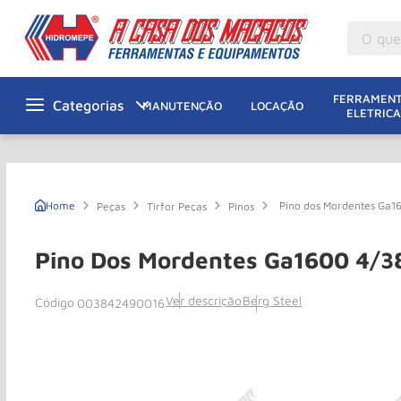
O que v
M
1
º
FERRAMENT
MANUTENÇÃO
LOCAÇÃO
ELETRICA
Gu
2
º
M
3
º
Ta
4
º
Pino dos Mordentes Ga1
Peças
Tirfor Peças
Pinos
M
5
º
G
6
º
Pino Dos Mordentes Ga1600 4/3
M
7
º
Ver descrição
Berg Steel
003842490016
Ro
8
º
Ta
9
º
R
10
º