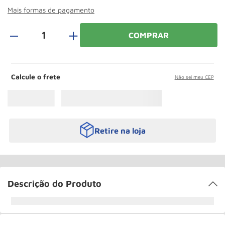
Roda
10
º
Mais formas de pagamento
＋
COMPRAR
Calcule o frete
Não sei meu CEP
Retire na loja
Descrição do Produto