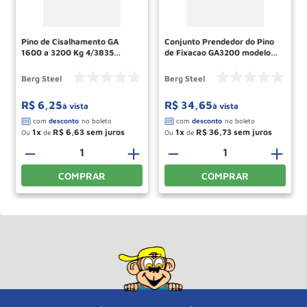
Pino de Cisalhamento GA
Conjunto Prendedor do Pino
1600 a 3200 Kg 4/3835
de Fixacao GA3200 modelo
70650344 70650562 BERG
antigo 1608.1 70660520
STEEEL
Berg Steel
Berg Steel
Berg Steel
R$
6
,
25
R$
34
,
65
à vista
à vista
1
R$
6
,
63
1
R$
36
,
73
Ou
de
Ou
de
＋
－
＋
－
＋
COMPRAR
COMPRAR