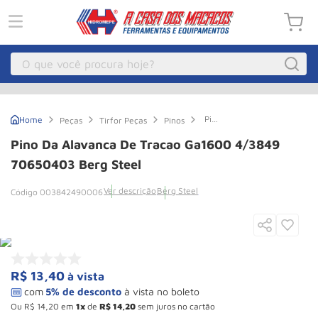
O que você procura hoje?
Macacos
1
º
Pino
Peças
Tirfor Peças
Pinos
Guincho Eletrico
2
º
da
Alavanca
Pino Da Alavanca De Tracao Ga1600 4/3849
de
Macaco Hidraulico
3
º
Tracao
70650403 Berg Steel
Ga1600
Macaco Jacare
4
º
4/3849
Ver descrição
Berg Steel
003842490006
70650403
Guincho
5
º
Berg
Steel
Talha Eletrica
6
º
Macaco
7
º
R$
13
,
40
à vista
Talha
8
º
Rodizio
9
º
Ou
R$
14
,
20
em
1
de
R$
14
,
20
sem juros no cartão