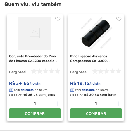
Quem viu, viu também
Conjunto Prendedor do Pino
Pino Ligacao Alavanca
de Fixacao GA3200 modelo
Compressao Ga-3200
antigo 1608.1 70660520
4/3930 70660113 Berg Steel
Berg Steel
Berg Steel
Berg Steel
R$
34
,
65
R$
19
,
15
à vista
à vista
1
R$
36
,
73
1
R$
20
,
30
Ou
de
Ou
de
＋
－
＋
－
＋
COMPRAR
COMPRAR