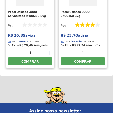
Pedal Usinado 3000
Pedal Usinado 3000
Galvanizado 9400268 Byg
9400250 Byg
Byg
Byg
R$
26
,
85
R$
25
,
70
à vista
à vista
1
R$
28
,
46
1
R$
27
,
24
Ou
de
Ou
de
＋
－
＋
－
＋
COMPRAR
COMPRAR
Assine nossa newsletter