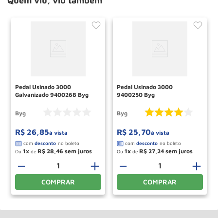
Quem viu, viu também
Pedal Usinado 3000
Pedal Usinado 3000
Galvanizado 9400268 Byg
9400250 Byg
Byg
Byg
R$
26
,
85
R$
25
,
70
à vista
à vista
1
R$
28
,
46
1
R$
27
,
24
Ou
de
Ou
de
＋
－
＋
－
＋
COMPRAR
COMPRAR