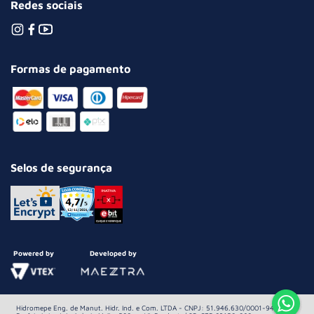
Redes sociais
Formas de pagamento
Selos de segurança
Powered by
Developed by
Hidromepe Eng. de Manut. Hidr. Ind. e Com. LTDA - CNPJ: 51.946.630/0001-94 Av.