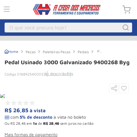
O que você procura hoje?
Macacos
1
º
Pedal
Peças
Paleteiras Peças
Pedais
Guincho Eletrico
2
º
Usinado
3000
Pedal Usinado 3000 Galvanizado 9400268 Byg
Galvanizado
Macaco Hidraulico
3
º
9400268
Ver descrição
Byg
016842540003
Byg
Macaco Jacare
4
º
Guincho
5
º
Talha Eletrica
6
º
Macaco
7
º
R$
26
,
85
à vista
Talha
8
º
Ou
R$
28
,
46
em
1
de
R$
28
,
46
sem juros no cartão
Paleteira
9
º
Mais formas de pagamento