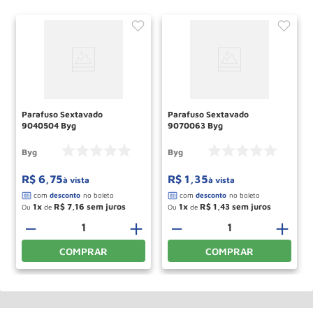
Parafuso Sextavado
Parafuso Sextavado
9040504 Byg
9070063 Byg
Byg
Byg
R$
6
,
75
R$
1
,
35
à vista
à vista
1
R$
7
,
16
1
R$
1
,
43
Ou
de
Ou
de
＋
－
＋
－
＋
COMPRAR
COMPRAR