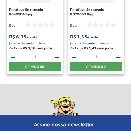
Parafuso Sextavado
Parafuso Sextavado
9040504 Byg
9070063 Byg
Byg
Byg
R$
6
,
75
R$
1
,
35
à vista
à vista
1
R$
7
,
16
1
R$
1
,
43
Ou
de
Ou
de
＋
－
＋
－
＋
COMPRAR
COMPRAR
Assine nossa newsletter