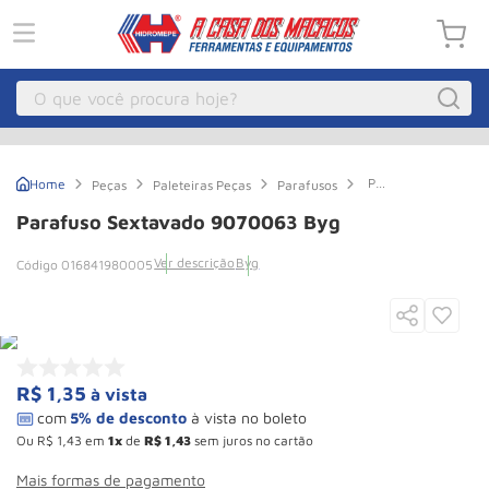
O que você procura hoje?
Macacos
1
º
Parafuso
Peças
Paleteiras Peças
Parafusos
Guincho Eletrico
2
º
Sextavado
9070063
Parafuso Sextavado 9070063 Byg
Byg
Macaco Hidraulico
3
º
Ver descrição
Byg
016841980005
Guincho
4
º
Macaco Jacare
5
º
Talha Eletrica
6
º
Macaco
7
º
R$
1
,
35
à vista
Talha
8
º
Ou
R$
1
,
43
em
1
de
R$
1
,
43
sem juros no cartão
Rodizio
9
º
Mais formas de pagamento