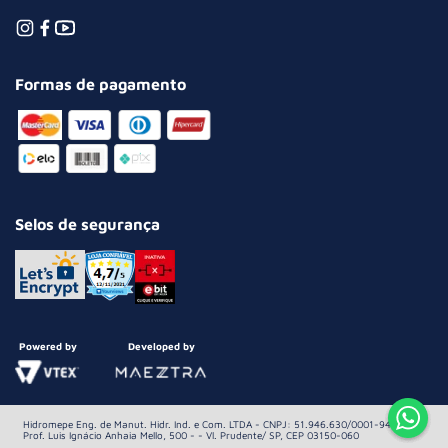
Formas de pagamento
Selos de segurança
Powered by
Developed by
Hidromepe Eng. de Manut. Hidr. Ind. e Com. LTDA - CNPJ: 51.946.630/0001-94 Av.
Prof. Luis Ignácio Anhaia Mello, 500 - - Vl. Prudente/ SP, CEP 03150-060