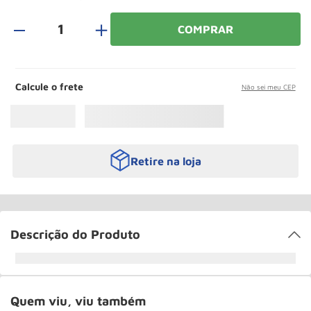
Paleteira
10
º
＋
COMPRAR
Calcule o frete
Não sei meu CEP
Retire na loja
Descrição do Produto
Quem viu, viu também