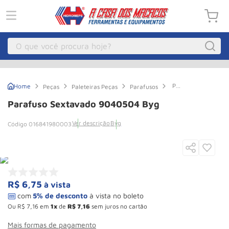
O que você procura hoje?
Macacos
1
º
Parafuso
Peças
Paleteiras Peças
Parafusos
Guincho Eletrico
2
º
Sextavado
9040504
Parafuso Sextavado 9040504 Byg
Byg
Macaco Hidraulico
3
º
Ver descrição
Byg
016841980003
Macaco Jacare
4
º
Guincho
5
º
Talha Eletrica
6
º
Macaco
7
º
R$
6
,
75
à vista
Talha
8
º
Ou
R$
7
,
16
em
1
de
R$
7
,
16
sem juros no cartão
Rodizio
9
º
Mais formas de pagamento