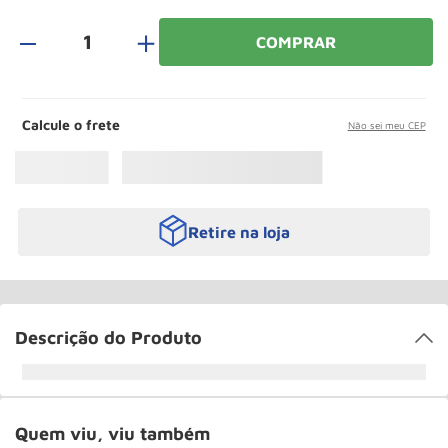
Roda
10
º
＋
COMPRAR
Calcule o frete
Não sei meu CEP
Retire na loja
Descrição do Produto
Quem viu, viu também