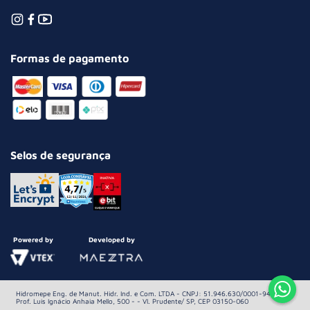
Formas de pagamento
Selos de segurança
Powered by
Developed by
Hidromepe Eng. de Manut. Hidr. Ind. e Com. LTDA - CNPJ: 51.946.630/0001-94 Av.
Prof. Luis Ignácio Anhaia Mello, 500 - - Vl. Prudente/ SP, CEP 03150-060