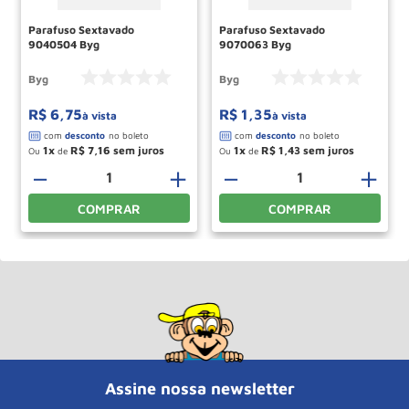
Parafuso Sextavado
Parafuso Sextavado
9040504 Byg
9070063 Byg
Byg
Byg
R$
6
,
75
R$
1
,
35
à vista
à vista
1
R$
7
,
16
1
R$
1
,
43
Ou
de
Ou
de
＋
－
＋
－
＋
COMPRAR
COMPRAR
Assine nossa newsletter