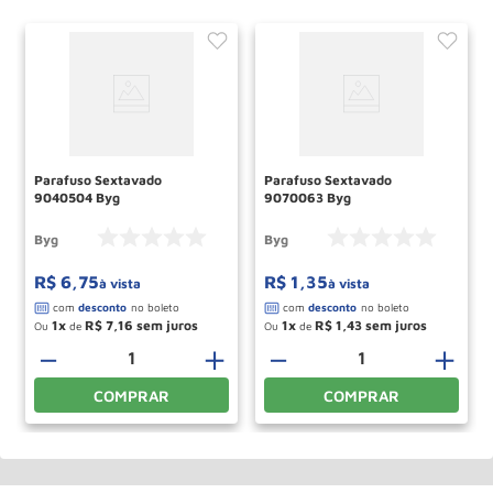
Parafuso Sextavado
Parafuso Sextavado
9040504 Byg
9070063 Byg
Byg
Byg
R$
6
,
75
R$
1
,
35
à vista
à vista
1
R$
7
,
16
1
R$
1
,
43
Ou
de
Ou
de
＋
－
＋
－
＋
COMPRAR
COMPRAR