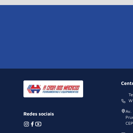
Cent
Te
W
Av.
Redes sociais
Pru
CEP