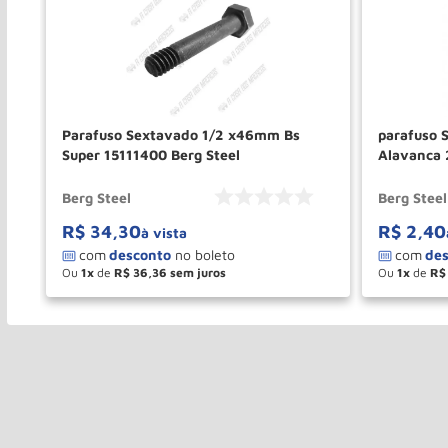
Parafuso Sextavado 1/2 x46mm Bs
parafuso 
Super 15111400 Berg Steel
Alavanca 
15110630 
Berg Steel
Berg Steel
R$
34
,
30
R$
2
,
40
à vista
Ou
1
de
R$
36
,
36
Ou
1
de
R$
－
＋
－
COMPRAR