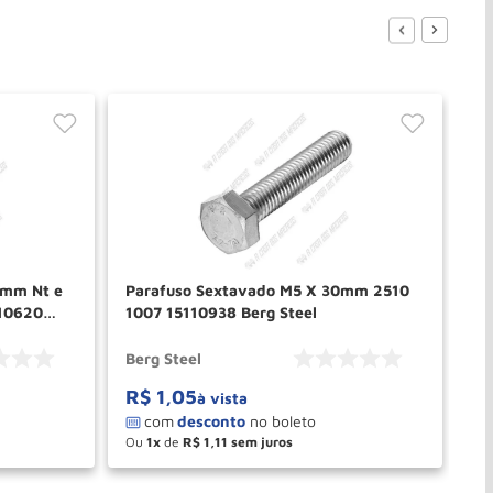
5mm Nt e
Parafuso Sextavado M5 X 30mm 2510
Par
110620
1007 15110938 Berg Steel
25
Berg Steel
Be
R$
1
,
05
R
à vista
Ou
1
de
R$
1
,
11
O
－
＋
PRAR
COMPRAR