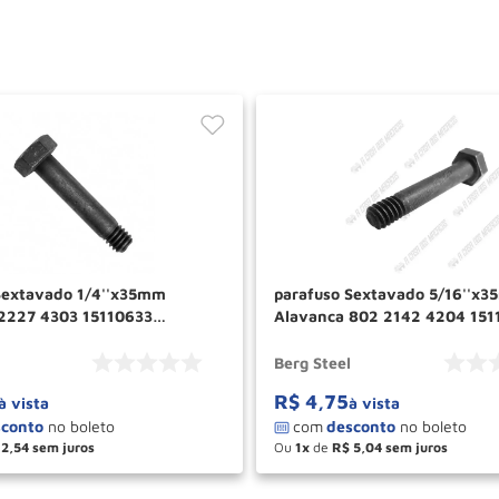
Sextavado 1/4''x35mm
parafuso Sextavado 5/16''x3
2227 4303 15110633
Alavanca 802 2142 4204 15
Berg Steel
Berg Steel
Berg Steel
R$
4
,
75
à vista
à vista
2
,
54
Ou
1
de
R$
5
,
04
＋
－
＋
COMPRAR
COM