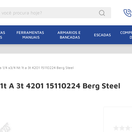
ocê procura hoje?
acacos
AS 
FERRAMENTAS 
ARMARIOS E 
COMPR
ESCADAS
S
MANUAIS
BANCADAS
incho Eletrico
acaco Hidraulico
acaco Jacare
 1/4 x3/4 Nt 1t a 3t 4201 15110224 Berg Steel
uincho
lha Eletrica
1t A 3t 4201 15110224 Berg Steel
acaco
lha
dizio
oda