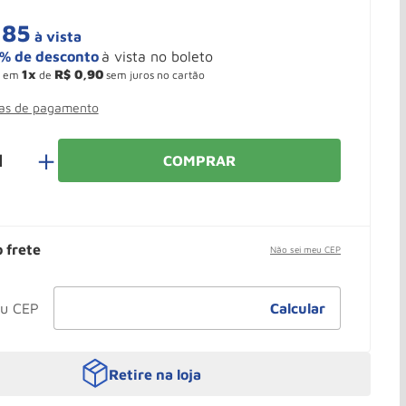
,
85
à vista
1
R$
0
,
90
em
de
sem juros no cartão
mas de pagamento
＋
COMPRAR
o frete
Não sei meu CEP
Retire na loja