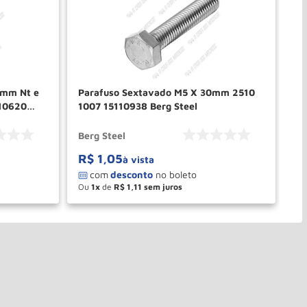
5mm Nt e
Parafuso Sextavado M5 X 30mm 2510
Par
110620
1007 15110938 Berg Steel
25
Berg Steel
Be
R$
1
,
05
R
à vista
Ou
1
de
R$
1
,
11
O
－
＋
PRAR
COMPRAR