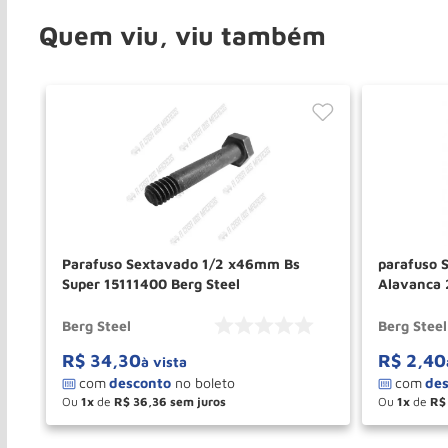
Quem viu, viu também
Parafuso Sextavado 1/2 x46mm Bs
parafuso 
Super 15111400 Berg Steel
Alavanca 
15110630 
Berg Steel
Berg Steel
R$
34
,
30
R$
2
,
40
à vista
Ou
1
de
R$
36
,
36
Ou
1
de
R$
－
＋
－
COMPRAR