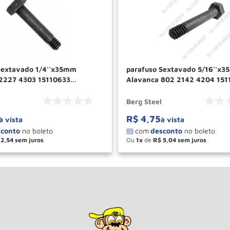
Sextavado 1/4''x35mm
parafuso Sextavado 5/16''x3
2227 4303 15110633
Alavanca 802 2142 4204 15
Berg Steel
Berg Steel
Berg Steel
R$
4
,
75
à vista
à vista
2
,
54
Ou
1
de
R$
5
,
04
＋
－
＋
COMPRAR
COM