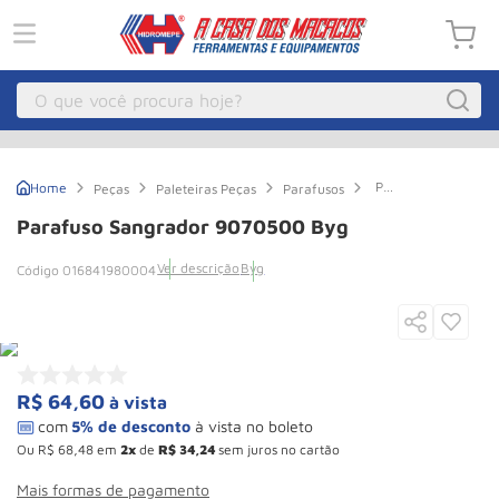
O que você procura hoje?
Macacos
1
º
Parafuso
Peças
Paleteiras Peças
Parafusos
Guincho Eletrico
2
º
Sangrador
9070500
Parafuso Sangrador 9070500 Byg
Byg
Macaco Hidraulico
3
º
Ver descrição
Byg
016841980004
Macaco Jacare
4
º
Guincho
5
º
Talha Eletrica
6
º
Macaco
7
º
R$
64
,
60
à vista
Talha
8
º
Ou
R$
68
,
48
em
2
de
R$
34
,
24
sem juros no cartão
Paleteira
9
º
Mais formas de pagamento