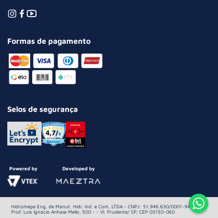
Formas de pagamento
Selos de segurança
Powered by
Developed by
Hidromepe Eng. de Manut. Hidr. Ind. e Com. LTDA - CNPJ: 51.946.630/0001-94 Av.
Prof. Luis Ignácio Anhaia Mello, 500 - - Vl. Prudente/ SP, CEP 03150-060