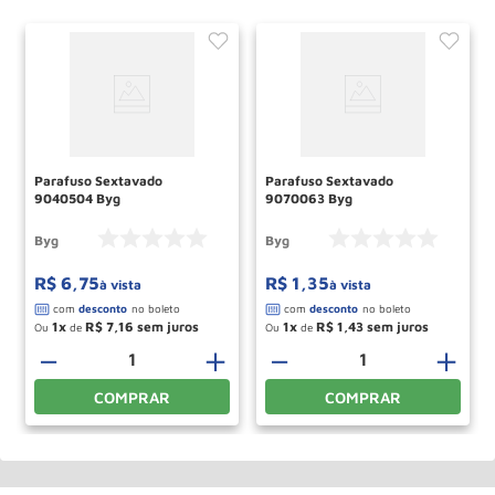
Parafuso Sextavado
Parafuso Sextavado
9040504 Byg
9070063 Byg
Byg
Byg
R$
6
,
75
R$
1
,
35
à vista
à vista
1
R$
7
,
16
1
R$
1
,
43
Ou
de
Ou
de
＋
－
＋
－
＋
COMPRAR
COMPRAR