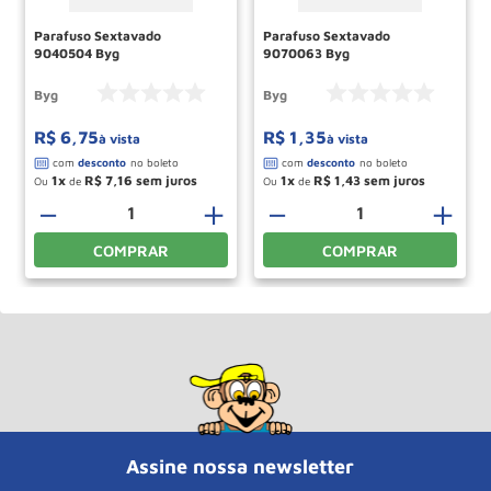
Parafuso Sextavado
Parafuso Sextavado
9040504 Byg
9070063 Byg
Byg
Byg
R$
6
,
75
R$
1
,
35
à vista
à vista
1
R$
7
,
16
1
R$
1
,
43
Ou
de
Ou
de
＋
－
＋
－
＋
COMPRAR
COMPRAR
Assine nossa newsletter