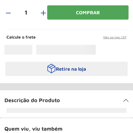
Rodizio
10
º
＋
COMPRAR
Calcule o frete
Não sei meu CEP
Retire na loja
Descrição do Produto
Quem viu, viu também