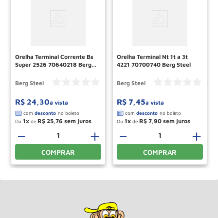
Orelha Terminal Corrente Bs
Orelha Terminal Nt 1t a 3t
Super 2526 70640218 Berg
4221 70700740 Berg Steel
Steel
Berg Steel
Berg Steel
R$
24
,
30
R$
7
,
45
à vista
à vista
1
R$
25
,
76
1
R$
7
,
90
Ou
de
Ou
de
＋
－
＋
－
＋
COMPRAR
COMPRAR