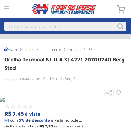
O que você procura hoje?
Macacos
1
º
Orelha
Peças
Talhas Peças
Orelhas
Guincho Eletrico
2
º
Terminal
Nt
Orelha Terminal Nt 1t A 3t 4221 70700740 Berg
1t a
Macaco Hidraulico
3
º
3t
Steel
4221
Guincho
4
º
70700740
Ver descrição
Berg Steel
003844880002
Berg
Macaco Jacare
5
º
Steel
Talha Eletrica
6
º
Macaco
7
º
R$
7
,
45
à vista
Talha
8
º
Rodizio
9
º
Ou
R$
7
,
90
em
1
de
R$
7
,
90
sem juros no cartão