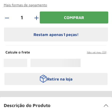
Paleteira
10
º
Mais formas de pagamento
＋
COMPRAR
Restam apenas
1
peças!
Calcule o frete
Não sei meu CEP
Retire na loja
Descrição do Produto