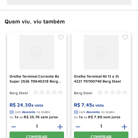
Quem viu, viu também
Orelha Terminal Corrente Bs
Orelha Terminal Nt 1t a 3t
Super 2526 70640218 Berg
4221 70700740 Berg Steel
Steel
Berg Steel
Berg Steel
R$
24
,
30
R$
7
,
45
à vista
à vista
1
R$
25
,
76
1
R$
7
,
90
Ou
de
Ou
de
＋
－
＋
－
＋
COMPRAR
COMPRAR