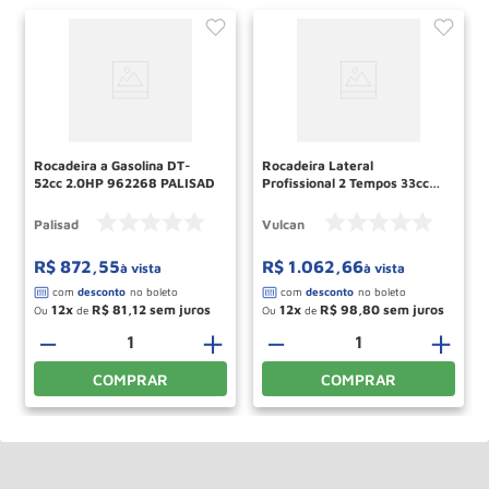
Rocadeira a Gasolina DT-
Rocadeira Lateral
52cc 2.0HP 962268 PALISAD
Profissional 2 Tempos 33cc
1.3hp VR330P VULCAN
Palisad
Vulcan
R$
872
,
55
R$
1
.
062
,
66
à vista
à vista
12
R$
81
,
12
12
R$
98
,
80
Ou
de
Ou
de
－
＋
－
＋
COMPRAR
COMPRAR