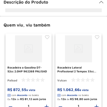
Descrição do Produto
Quem viu, viu também
Rocadeira a Gasolina DT-
Rocadeira Lateral
52cc 2.0HP 962268 PALISAD
Profissional 2 Tempos 33cc
1.3hp VR330P VULCAN
Palisad
Vulcan
R$
872
,
55
R$
1
.
062
,
66
à vista
à vista
12
R$
81
,
12
12
R$
98
,
80
Ou
de
Ou
de
－
＋
－
＋