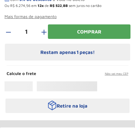
Paleteira
10
º
Ou
R$
6
.
274
,
56
em
12
de
R$
522
,
88
sem juros no cartão
Mais formas de pagamento
＋
COMPRAR
Restam apenas
1
peças!
Calcule o frete
Não sei meu CEP
Retire na loja