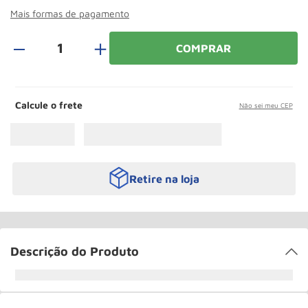
Paleteira
10
º
Mais formas de pagamento
＋
COMPRAR
Calcule o frete
Não sei meu CEP
Retire na loja
Descrição do Produto