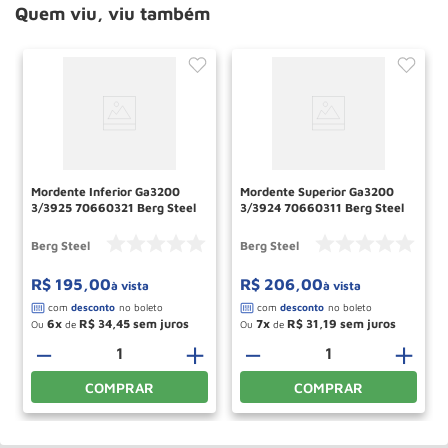
Quem viu, viu também
Mordente Inferior Ga3200
Mordente Superior Ga3200
3/3925 70660321 Berg Steel
3/3924 70660311 Berg Steel
Berg Steel
Berg Steel
R$
195
,
00
R$
206
,
00
à vista
à vista
6
R$
34
,
45
7
R$
31
,
19
Ou
de
Ou
de
－
＋
－
＋
COMPRAR
COMPRAR