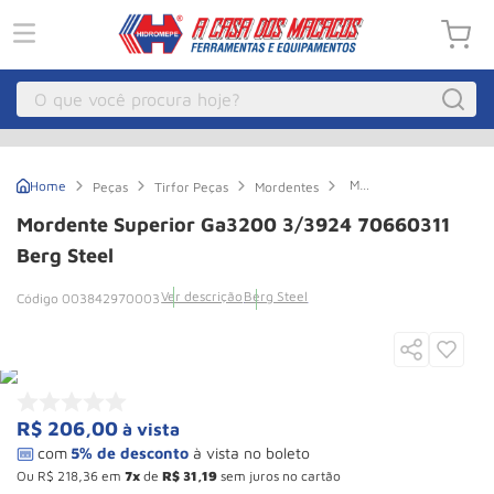
O que você procura hoje?
Macacos
1
º
Mordente
Peças
Tirfor Peças
Mordentes
Guincho Eletrico
2
º
Superior
Ga3200
Mordente Superior Ga3200 3/3924 70660311
3/3924
Macaco Hidraulico
3
º
70660311
Berg Steel
Berg
Talha Eletrica
4
º
Steel
Ver descrição
Berg Steel
003842970003
Macaco Jacare
5
º
Guincho
6
º
Macaco
7
º
R$
206
,
00
à vista
Roda
8
º
Rodizio
9
º
Ou
R$
218
,
36
em
7
de
R$
31
,
19
sem juros no cartão