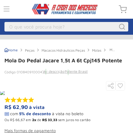
O que você procura hoje?
Macacos
1
º
Mola
Peças
Macacos Hidráulicos Peças
Molas
Guincho Eletrico
2
º
Do
Pedal
Mola Do Pedal Jacare 1,5t A 6t Cpj145 Potente
Jacare
Macaco Hidraulico
3
º
1,5t
Ver descrição
Potente Brasil
010840910004
A
Talha Eletrica
4
º
6t
Cpj145
Macaco Jacare
5
º
Potente
Guincho
6
º
Macaco
7
º
R$
62
,
90
à vista
Rodizio
8
º
Ou
R$
66
,
67
em
2
de
R$
33
,
33
sem juros no cartão
Talha
9
º
Mais formas de pagamento