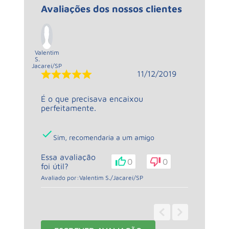
Avaliações dos nossos clientes
Valentim
S.
Jacareí
/
SP
11/12/2019
É o que precisava encaixou
perfeitamente.
Sim, recomendaria a um amigo
Essa avaliação
0
0
foi útil?
Avaliado por:
Valentim S.
/
Jacareí
/
SP
1 - 1
de
1