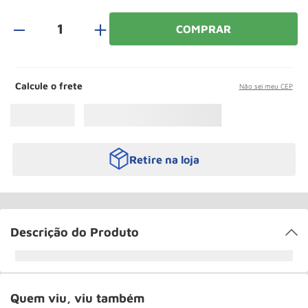
Roda
10
º
＋
COMPRAR
Calcule o frete
Não sei meu CEP
Retire na loja
Descrição do Produto
Quem viu, viu também