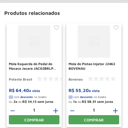
Produtos relacionados
Mola Esquerda do Pedal do
Mola do Pistao Injetor J2462
Macaco Jacare JAC02BRLPI
BOVENAU
POTENTE
Potente Brasil
Bovenau
R$
64
,
40
R$
55
,
20
à vista
à vista
2
R$
34
,
13
1
R$
58
,
51
Ou
de
Ou
de
－
＋
－
＋
COMPRAR
COMPRAR