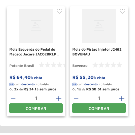
Mola Esquerda do Pedal do
Mola do Pistao Injetor J2462
Macaco Jacare JAC02BRLPI
BOVENAU
POTENTE
Potente Brasil
Bovenau
R$
64
,
40
R$
55
,
20
à vista
à vista
2
R$
34
,
13
1
R$
58
,
51
Ou
de
Ou
de
－
＋
－
＋
COMPRAR
COMPRAR