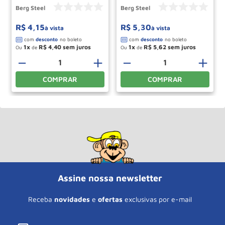
Berg Steel
Berg Steel
R$
4
,
15
R$
5
,
30
à vista
à vista
1
R$
4
,
40
1
R$
5
,
62
Ou
de
Ou
de
＋
－
＋
－
＋
COMPRAR
COMPRAR
Assine nossa newsletter
Receba
novidades
e
ofertas
exclusivas por e-mail