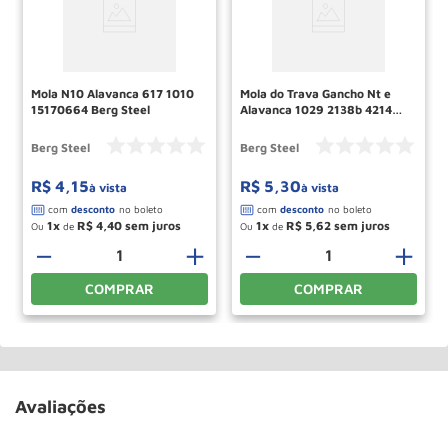
Mola N10 Alavanca 617 1010
Mola do Trava Gancho Nt e
15170664 Berg Steel
Alavanca 1029 2138b 4214
4312 15172284 Berg Steel
Berg Steel
Berg Steel
R$
4
,
15
R$
5
,
30
à vista
à vista
1
R$
4
,
40
1
R$
5
,
62
Ou
de
Ou
de
＋
－
＋
－
＋
COMPRAR
COMPRAR
Avaliações