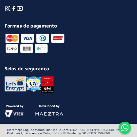
Formas de pagamento
Selos de segurança
Powered by
Developed by
Hidromepe Eng. de Manut. Hidr. Ind. e Com. LTDA - CNPJ: 51.946.630/0001-94 Av.
Prof. Luis Ignácio Anhaia Mello, 500 - - Vl. Prudente/ SP, CEP 03150-060