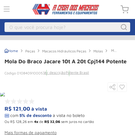
O que você procura hoje?
Macacos
1
º
Mola
Peças
Macacos Hidráulicos Peças
Molas
Guincho Eletrico
2
º
do
Braco
Mola Do Braco Jacare 10t A 20t Cpj144 Potente
Jacare
Macaco Hidraulico
3
º
10t
Ver descrição
Potente Brasil
010840910005
a
Talha Eletrica
4
º
20t
Cpj144
Macaco Jacare
5
º
Potente
Guincho
6
º
Macaco
7
º
R$
121
,
00
à vista
Rodizio
8
º
Ou
R$
128
,
26
em
4
de
R$
32
,
06
sem juros no cartão
Talha
9
º
Mais formas de pagamento