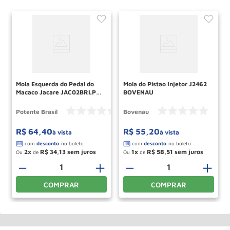
Mola Esquerda do Pedal do
Mola do Pistao Injetor J2462
Macaco Jacare JAC02BRLPI
BOVENAU
POTENTE
Potente Brasil
Bovenau
R$
64
,
40
R$
55
,
20
à vista
à vista
2
R$
34
,
13
1
R$
58
,
51
Ou
de
Ou
de
－
＋
－
＋
COMPRAR
COMPRAR