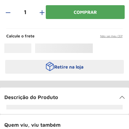
Roda
10
º
＋
COMPRAR
Calcule o frete
Não sei meu CEP
Retire na loja
Descrição do Produto
Quem viu, viu também