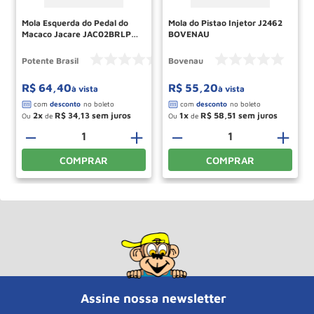
Mola Esquerda do Pedal do
Mola do Pistao Injetor J2462
Macaco Jacare JAC02BRLPI
BOVENAU
POTENTE
Potente Brasil
Bovenau
R$
64
,
40
R$
55
,
20
à vista
à vista
2
R$
34
,
13
1
R$
58
,
51
Ou
de
Ou
de
－
＋
－
＋
COMPRAR
COMPRAR
Assine nossa newsletter