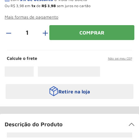
Roda
10
º
Ou
R$
3
,
98
em
1
de
R$
3
,
98
sem juros no cartão
Mais formas de pagamento
＋
COMPRAR
Calcule o frete
Não sei meu CEP
Retire na loja
Descrição do Produto