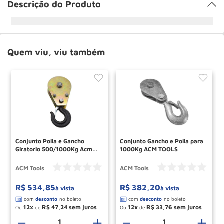
Descrição do Produto
Quem viu, viu também
Conjunto Polia e Gancho
Conjunto Gancho e Polia para
Giratorio 500/1000Kg Acm
1000Kg ACM TOOLS
Tools
ACM Tools
ACM Tools
R$
534
,
85
R$
382
,
20
à vista
à vista
12
R$
47
,
24
12
R$
33
,
76
Ou
de
Ou
de
－
＋
－
＋