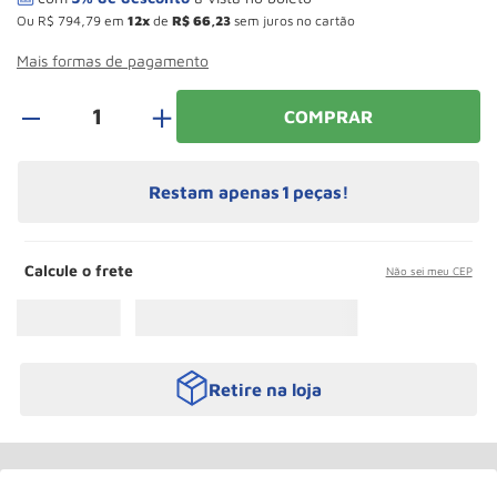
Rodizio
10
º
Ou
R$
794
,
79
em
12
de
R$
66
,
23
sem juros no cartão
Mais formas de pagamento
＋
COMPRAR
Restam apenas
1
peças!
Calcule o frete
Não sei meu CEP
Retire na loja