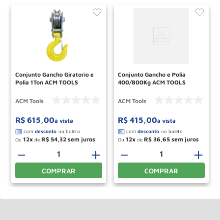
Conjunto Gancho Giratorio e
Conjunto Gancho e Polia
Polia 1Ton ACM TOOLS
400/800Kg ACM TOOLS
ACM Tools
ACM Tools
R$
615
,
00
R$
415
,
00
à vista
à vista
12
R$
54
,
32
12
R$
36
,
65
Ou
de
Ou
de
＋
－
＋
－
＋
COMPRAR
COMPRAR