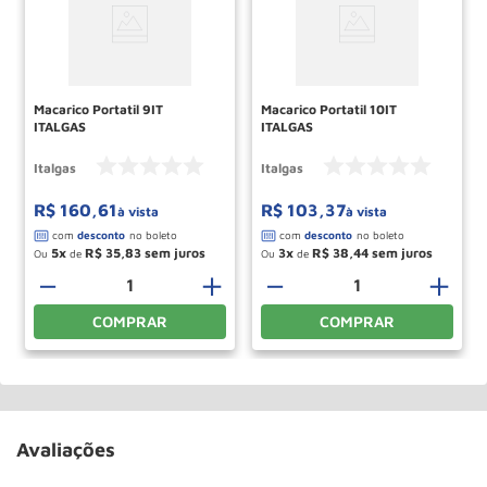
Macarico Portatil 9IT
Macarico Portatil 10IT
ITALGAS
ITALGAS
Italgas
Italgas
R$
160
,
61
R$
103
,
37
à vista
à vista
5
R$
35
,
83
3
R$
38
,
44
Ou
de
Ou
de
－
＋
－
＋
COMPRAR
COMPRAR
Avaliações