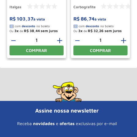
Italgas
Carbografite
R$
103
,
37
R$
86
,
74
à vista
à vista
3
R$
38
,
44
3
R$
32
,
26
Ou
de
Ou
de
－
＋
－
＋
COMPRAR
COMPRAR
Assine nossa newsletter
Receba
novidades
e
ofertas
exclusivas por e-mail