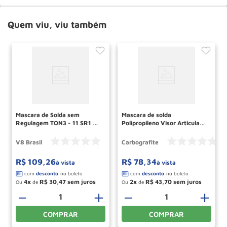
Quem viu, viu também
Mascara de Solda sem
Mascara de solda
Regulagem TON3 - 11 SR1 V8
Polipropileno Visor Articulado
BRASIL
com Catraca Ref 010153110
CARBOGRAFITE
V8 Brasil
Carbografite
R$
109
,
26
R$
78
,
34
à vista
à vista
4
R$
30
,
47
2
R$
43
,
70
Ou
de
Ou
de
－
＋
－
＋
COMPRAR
COMPRAR