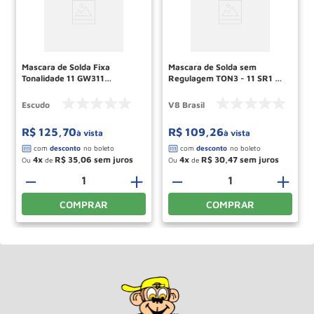
Mascara de Solda Fixa
Mascara de Solda sem
Tonalidade 11 GW311
Regulagem TON3 - 11 SR1 V8
ESCUDO
BRASIL
Escudo
V8 Brasil
R$
125
,
70
R$
109
,
26
à vista
à vista
4
R$
35
,
06
4
R$
30
,
47
Ou
de
Ou
de
＋
－
＋
－
＋
COMPRAR
COMPRAR