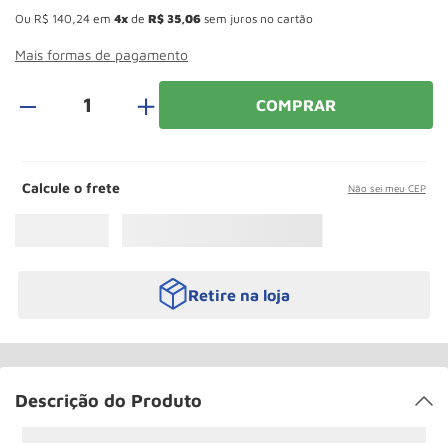
Roda
10
º
Ou
R$
140
,
24
em
4
de
R$
35
,
06
sem juros no cartão
Mais formas de pagamento
＋
COMPRAR
Calcule o frete
Não sei meu CEP
Retire na loja
Descrição do Produto