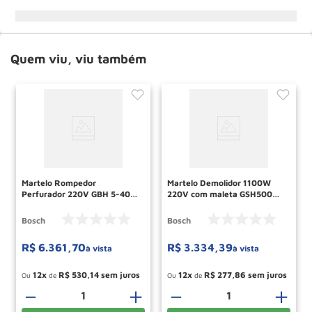
Quem viu, viu também
Martelo Rompedor
Martelo Demolidor 1100W
Perfurador 220V GBH 5-40D
220V com maleta GSH500
com maleta BOSCH
06113387E0000 BOSCH
Bosch
Bosch
R$
6
.
361
,
70
R$
3
.
334
,
39
à vista
à vista
12
R$
530
,
14
12
R$
277
,
86
Ou
de
Ou
de
－
＋
－
＋