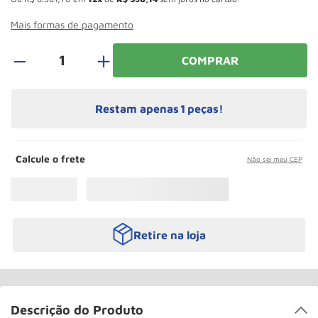
Rodizio
10
º
Mais formas de pagamento
＋
COMPRAR
Restam apenas
1
peças!
Calcule o frete
Não sei meu CEP
Retire na loja
Descrição do Produto