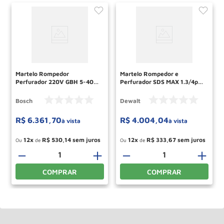
Martelo Rompedor
Martelo Rompedor e
Perfurador 220V GBH 5-40D
Perfurador SDS MAX 1.3/4pol
com maleta BOSCH
220V D25600K DEWALT
Bosch
Dewalt
R$
6
.
361
,
70
R$
4
.
004
,
04
à vista
à vista
12
R$
530
,
14
12
R$
333
,
67
Ou
de
Ou
de
－
＋
－
＋
＋
COMPRAR
COMPRAR