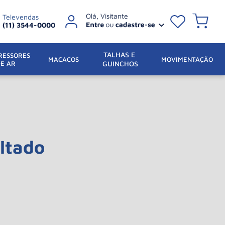
Televendas
(11) 3544-0000
TALHAS E 
ESSORES 
 MACACOS
MOVIMENTAÇÃO
DE AR
GUINCHOS
ltado