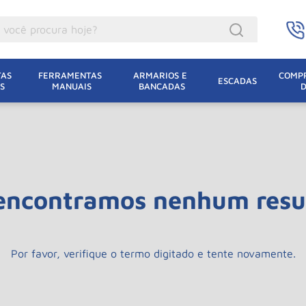
ocê procura hoje?
acacos
AS 
FERRAMENTAS 
ARMARIOS E 
COMPR
ESCADAS
S
MANUAIS
BANCADAS
incho Eletrico
acaco Hidraulico
acaco Jacare
uincho
encontramos nenhum resu
lha Eletrica
acaco
lha
Por favor, verifique o termo digitado e tente novamente.
dizio
oda