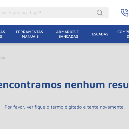
ocê procura hoje?
acacos
AS 
FERRAMENTAS 
ARMARIOS E 
COMPR
ESCADAS
S
MANUAIS
BANCADAS
incho Eletrico
acaco Hidraulico
ozzi
acaco Jacare
uincho
encontramos nenhum resu
lha Eletrica
acaco
lha
Por favor, verifique o termo digitado e tente novamente.
leteira
dizio