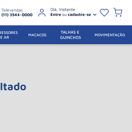
Televendas
(11) 3544-0000
TALHAS E 
ESSORES 
 MACACOS
MOVIMENTAÇÃO
DE AR
GUINCHOS
ltado