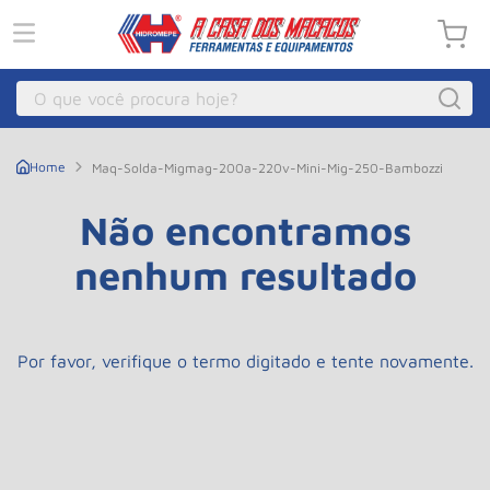
O que você procura hoje?
Macacos
1
º
Maq-Solda-Migmag-200a-220v-Mini-Mig-250-Bambozzi
Guincho Eletrico
2
º
Não encontramos
Macaco Hidraulico
3
º
nenhum resultado
Macaco Jacare
4
º
Guincho
5
º
Talha Eletrica
6
º
Por favor, verifique o termo digitado e tente novamente.
Macaco
7
º
Talha
8
º
Rodizio
9
º