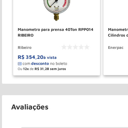
Manometro para prensa 40Ton RPP014
Manometr
RIBEIRO
Cilindros
ENERPAC
Ribeiro
Enerpac
R$
354
,
20
SOL
à vista
Ou
12
de
R$
31
,
28
－
＋
COMPRAR
Avaliações