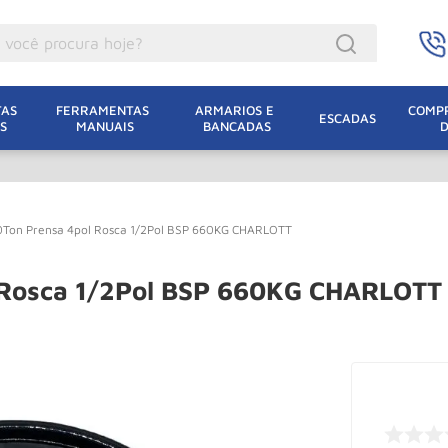
ocê procura hoje?
acacos
AS 
FERRAMENTAS 
ARMARIOS E 
COMPR
ESCADAS
S
MANUAIS
BANCADAS
incho Eletrico
acaco Hidraulico
lha Eletrica
Ton Prensa 4pol Rosca 1/2Pol BSP 660KG CHARLOTT
acaco Jacare
uincho
 Rosca 1/2Pol BSP 660KG CHARLOTT
acaco
dizio
lha
oda