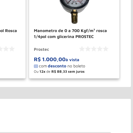
ol Rosca
Manometro de 0 a 700 Kgf/m² rosca
Ma
1/4pol com glicerina PROSTEC
Co
NA
Prostec
Pr
R$
1
.
000
,
00
R
à vista
Ou
12
de
R$
88
,
33
O
－
＋
PRAR
COMPRAR