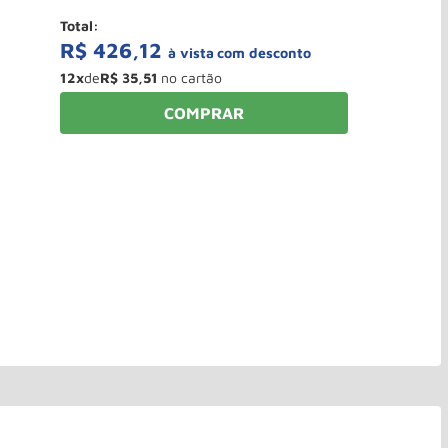
Total:
R$
426
,
12
à vista
12
x
de
R$
35
,
51
COMPRAR