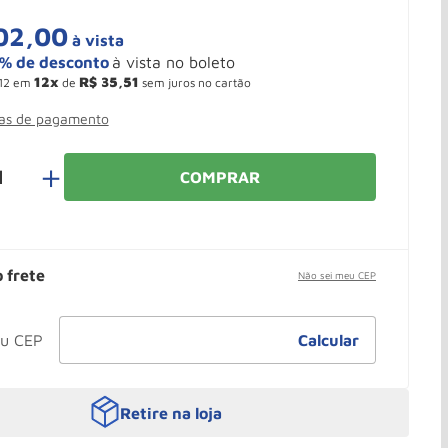
02
,
00
à vista
12
R$
35
,
51
12
em
de
sem juros no cartão
mas de pagamento
＋
COMPRAR
o frete
Não sei meu CEP
Retire na loja