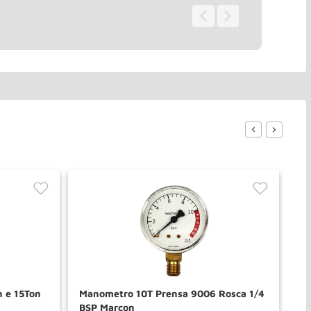
0 - 0
de
0
 e 15Ton
Manometro 10T Prensa 9006 Rosca 1/4
Ma
BSP Marcon
1/