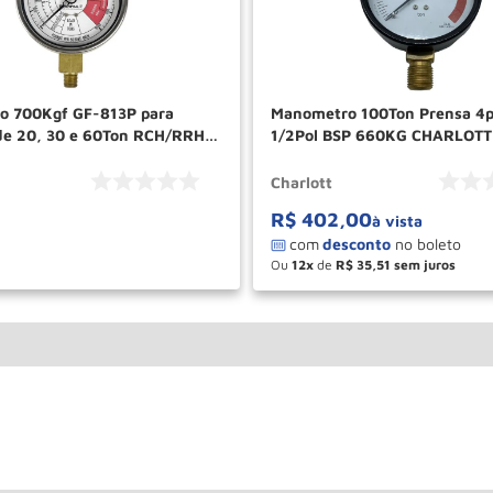
o 700Kgf GF-813P para
Manometro 100Ton Prensa 4p
 de 20, 30 e 60Ton RCH/RRH
1/2Pol BSP 660KG CHARLOTT
Charlott
R$
402
,
00
ICITE UM ORÇAMENTO
à vista
Ou
12
de
R$
35
,
51
－
＋
COM