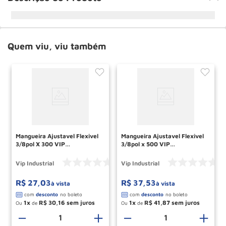
Quem viu, viu também
Mangueira Ajustavel Flexivel
Mangueira Ajustavel Flexivel
3/8pol X 300 VIP
3/8pol x 500 VIP
INDUSTRIAL
INDUSTRIAL
Vip Industrial
Vip Industrial
R$
27
,
03
R$
37
,
53
à vista
à vista
1
R$
30
,
16
1
R$
41
,
87
Ou
de
Ou
de
＋
－
＋
－
＋