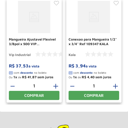
Mangueira Ajustavel Flexivel
Conexao para Mangueira 1/2''
3/8pol x 500 VIP
x 3/4'' Ref 109347 KALA
INDUSTRIAL
Vip Industrial
Kala
R$
37
,
53
R$
3
,
94
à vista
à vista
1
R$
41
,
87
1
R$
4
,
40
Ou
de
Ou
de
＋
－
＋
－
＋
COMPRAR
COMPRAR