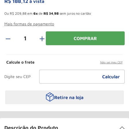
R$
188
,
12
à vista
Roda
10
º
Esconder - Ganhe 10,37% de desconto pagando no boleto
Ou
R$
209
,
88
em
6
de
R$
34
,
98
sem juros no cartão
Mais formas de pagamento
＋
COMPRAR
Calcule o frete
Não sei meu CEP
Retire na loja
Descrição do Produto