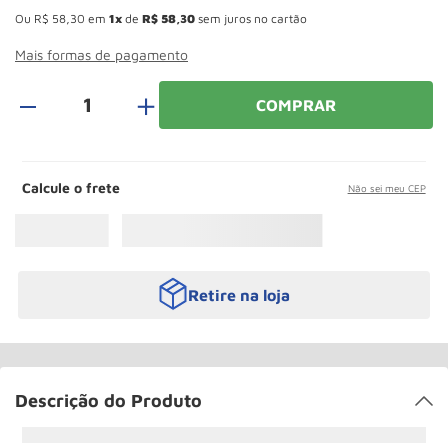
Roda
10
º
Ou
R$
58
,
30
em
1
de
R$
58
,
30
sem juros no cartão
Mais formas de pagamento
＋
COMPRAR
Calcule o frete
Não sei meu CEP
Retire na loja
Descrição do Produto