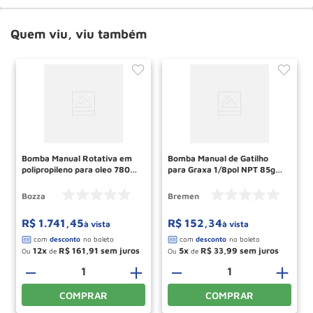
Quem viu, viu também
Bomba Manual Rotativa em
Bomba Manual de Gatilho
polipropileno para oleo 7802-
para Graxa 1/8pol NPT 85g
G2 BOZZA
9761 BREMEN
Bozza
Bremen
R$
1
.
741
,
45
R$
152
,
34
à vista
à vista
12
R$
161
,
91
5
R$
33
,
99
Ou
de
Ou
de
＋
－
＋
－
＋
COMPRAR
COMPRAR