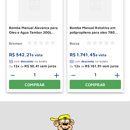
Bomba Manual Alavanca para
Bomba Manual Rotativa em
Oleo e Agua Tambor 200L
polipropileno para oleo 7802-
9739 BREMEN
G2 BOZZA
Bremen
Bozza
R$
542
,
21
R$
1
.
741
,
45
à vista
à vista
12
R$
50
,
41
12
R$
161
,
91
Ou
de
Ou
de
－
＋
－
＋
COMPRAR
COMPRAR