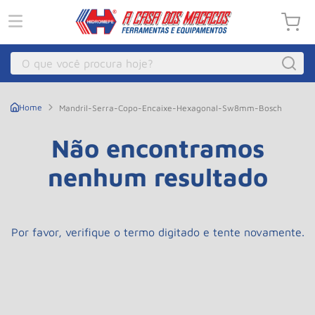
O que você procura hoje?
Macacos
1
º
Mandril-Serra-Copo-Encaixe-Hexagonal-Sw8mm-Bosch
Guincho Eletrico
2
º
Não encontramos
Macaco Hidraulico
3
º
nenhum resultado
Talha Eletrica
4
º
Macaco Jacare
5
º
Guincho
6
º
Por favor, verifique o termo digitado e tente novamente.
Macaco
7
º
Rodizio
8
º
Talha
9
º