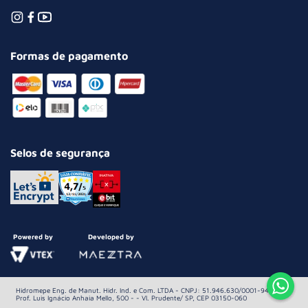
Formas de pagamento
Selos de segurança
Powered by
Developed by
Hidromepe Eng. de Manut. Hidr. Ind. e Com. LTDA - CNPJ: 51.946.630/0001-94 Av.
Prof. Luis Ignácio Anhaia Mello, 500 - - Vl. Prudente/ SP, CEP 03150-060