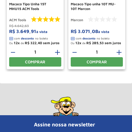
Macaco Tipo Unha 15T
Macaco Tipo unha 10T MU-
MHU15 ACM Tools
10T Marcon
ACM Tools
Marcon
R$
4
.
642
,
69
R$
3
.
649
,
91
R$
3
.
071
,
08
à vista
à vista
12
R$
322
,
40
12
R$
285
,
53
Ou
de
Ou
de
－
＋
－
＋
COMPRAR
COMPRAR
Assine nossa newsletter