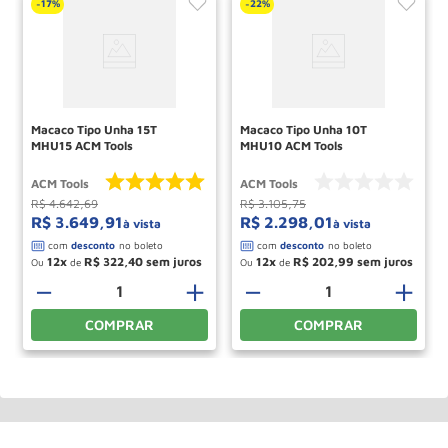
17%
22%
-
-
Macaco Tipo Unha 15T
Macaco Tipo Unha 10T
MHU15 ACM Tools
MHU10 ACM Tools
ACM Tools
ACM Tools
R$
4
.
642
,
69
R$
3
.
105
,
75
R$
3
.
649
,
91
R$
2
.
298
,
01
à vista
à vista
12
R$
322
,
40
12
R$
202
,
99
Ou
de
Ou
de
－
＋
－
＋
COMPRAR
COMPRAR