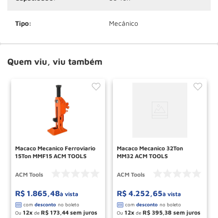
Tipo:
Mecânico
Quem viu, viu também
Macaco Mecanico Ferroviario
Macaco Mecanico 32Ton
15Ton MMF15 ACM TOOLS
MM32 ACM TOOLS
ACM Tools
ACM Tools
R$
1
.
865
,
48
R$
4
.
252
,
65
à vista
à vista
12
R$
173
,
44
12
R$
395
,
38
Ou
de
Ou
de