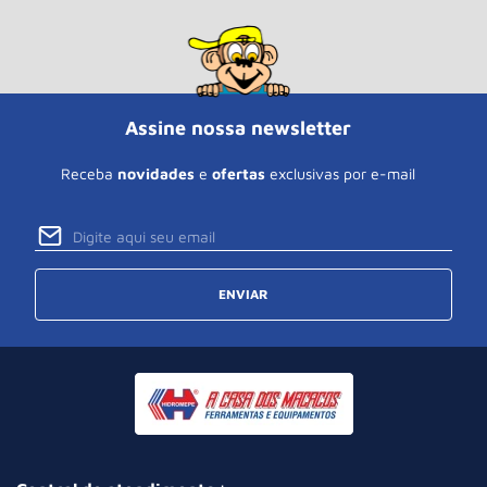
Assine nossa newsletter
Receba
novidades
e
ofertas
exclusivas por e-mail
ENVIAR