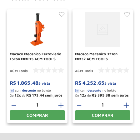
Macaco Mecanico Ferroviario
Macaco Mecanico 32Ton
15Ton MMF15 ACM TOOLS
MM32 ACM TOOLS
ACM Tools
ACM Tools
R$
1
.
865
,
48
R$
4
.
252
,
65
à vista
à vista
12
R$
173
,
44
12
R$
395
,
38
Ou
de
Ou
de
－
＋
－
＋
COMPRAR
COMPRAR