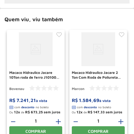
Quem viu, viu também
Macaco Hidraulico Jacare
Macaco Hidraulico Jacare 2
10Ton roda de ferro J10100
Ton Com Roda de Poliuretano
BOVENAU
Mjh2tp Marcon
Bovenau
Marcon
R$
7
.
241
,
21
R$
1
.
584
,
69
à vista
à vista
12
R$
673
,
25
12
R$
147
,
33
Ou
de
Ou
de
－
＋
－
＋
COMPRAR
COMPRAR