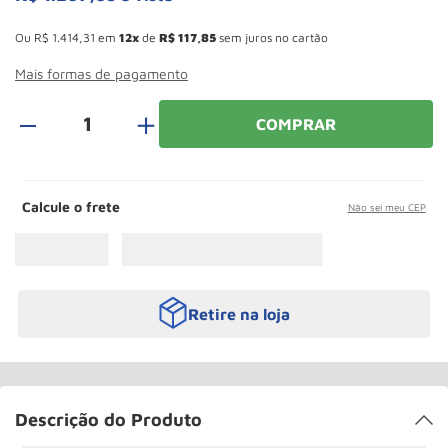
Rodizio
10
º
Esconder - Ganhe 10,37% de desconto pagando no boleto
Ou
R$
1
.
414
,
31
em
12
de
R$
117
,
85
sem juros no cartão
Mais formas de pagamento
＋
COMPRAR
Calcule o frete
Não sei meu CEP
Retire na loja
Descrição do Produto