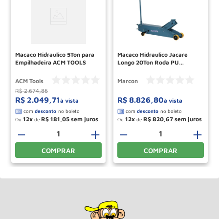
Macaco Hidraulico 5Ton para
Macaco Hidraulico Jacare
Empilhadeira ACM TOOLS
Longo 20Ton Roda PU
MJH20TP MARCON
ACM Tools
Marcon
R$
2
.
674
,
86
R$
2
.
049
,
71
R$
8
.
826
,
80
à vista
à vista
12
R$
181
,
05
12
R$
820
,
67
Ou
de
Ou
de
－
＋
－
＋
COMPRAR
COMPRAR